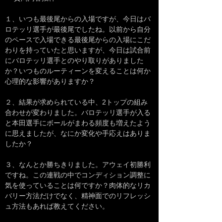
１、いつも最後尾からの入場ですが、今日はバ
ロテッリ選手が最後尾でしたね。以前から自分
のペースで入場できる最後尾からの入場にこだ
わりを持っていたと思いますが、今日は試合前
にバロテッリ選手とのやり取りがありました
か？いつものルーティーンを変えることは何か
心理的な影響がありますか？
２、結果が求められている中、2トップの組み
合わせが変わりました。バロテッリ選手が入る
と本田選手にボールがまわる頻度も増えたよう
に思えましたが、なにか変化や手応えはありま
したか？
３、なんとか勝ちきりました。アウェイ初勝利
ですね。この連戦の中でコンディション調整に
気を使っていることは何ですか？肉体的なリカ
バリー方法だけでなく、精神面でのリフレッシ
ュ方法もあれば教えてください。