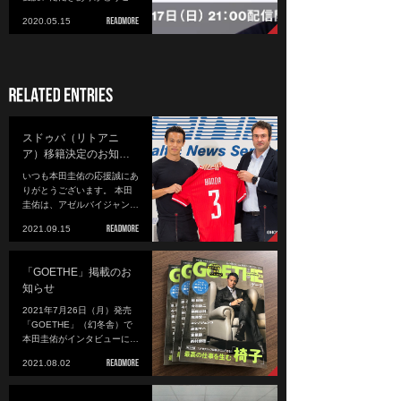
2020.05.15
スドゥバ（リトアニ
ア）移籍決定のお知…
いつも本田圭佑の応援誠にあ
りがとうございます。 本田
圭佑は、アゼルバイジャン…
2021.09.15
「GOETHE」掲載のお
知らせ
2021年7月26日（月）発売
「GOETHE」（幻冬舎）で
本田圭佑がインタビューに…
2021.08.02