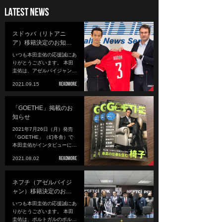
スドゥバ（リトアニ
ア）移籍決定のお知…
いつも本田圭佑の応援誠にあ
りがとうございます。 本田
圭佑は、アゼルバイジャン…
2021.09.15
「GOETHE」掲載のお
知らせ
2021年7月26日（月）発売
「GOETHE」（幻冬舎）で
本田圭佑がインタビューに…
2021.08.02
ネフチ（アゼルバイジ
ャン）移籍決定のお…
いつも本田圭佑の応援誠にあ
りがとうございます。 本田
圭佑は、ポルトガルのポル…