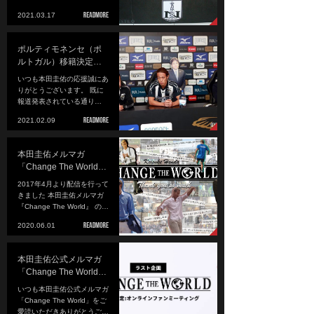
2021.03.17
ポルティモネンセ（ポ
ルトガル）移籍決定…
いつも本田圭佑の応援誠にあ
りがとうございます。 既に
報道発表されている通り…
2021.02.09
本田圭佑メルマガ
「Change The World…
2017年4月より配信を行って
きました 本田圭佑メルマガ
『Change The World』 の…
2020.06.01
本田圭佑公式メルマガ
「Change The World…
いつも本田圭佑公式メルマガ
「Change The World」をご
愛読いただきありがとうご…