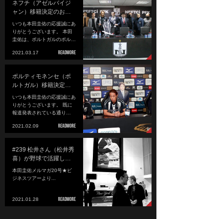
ネフチ（アゼルバイジ
ャン）移籍決定のお…
いつも本田圭佑の応援誠にあ
りがとうございます。 本田
圭佑は、ポルトガルのポル…
2021.03.17
ポルティモネンセ（ポ
ルトガル）移籍決定…
いつも本田圭佑の応援誠にあ
りがとうございます。 既に
報道発表されている通り…
2021.02.09
#239 松井さん（松井秀
喜）が野球で活躍し…
本田圭佑メルマガ20号★ビ
ジネスツアーより...
2021.01.28