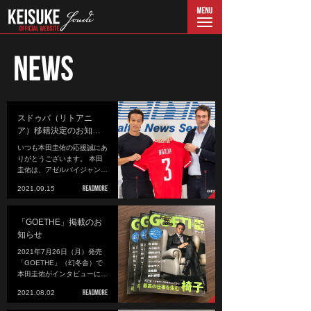
menu
スドゥバ（リトアニ
ア）移籍決定のお知…
いつも本田圭佑の応援誠にあ
りがとうございます。 本田
圭佑は、アゼルバイジャン…
2021.09.15
「GOETHE」掲載のお
知らせ
2021年7月26日（月）発売
「GOETHE」（幻冬舎）で
本田圭佑がインタビューに…
2021.08.02