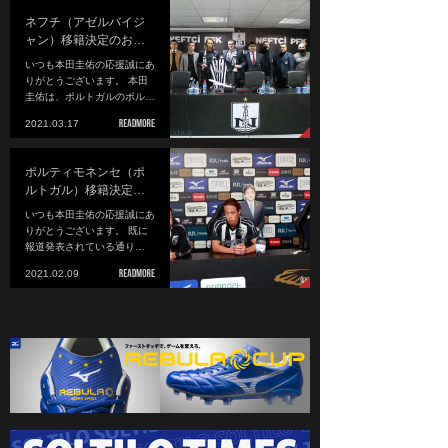
ネフチ（アゼルバイジ
ャン）移籍決定のお…
いつも本田圭佑の応援誠にあ
りがとうございます。 本田
圭佑は、ポルトガルのポル…
2021.03.17
ポルティモネンセ（ポ
ルトガル）移籍決定…
いつも本田圭佑の応援誠にあ
りがとうございます。 既に
報道発表されている通り…
2021.02.09