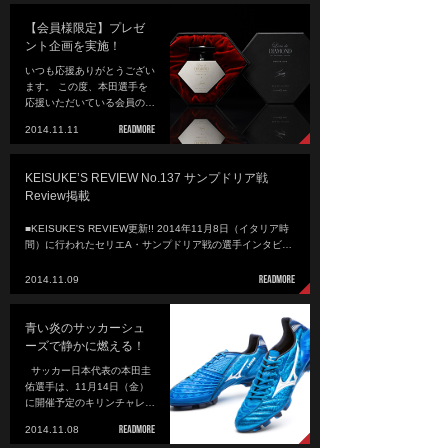
【会員様限定】プレゼ
ント企画を実施！
いつも応援ありがとうござい
ます。 この度、本田選手を
応援いただいている会員の…
2014.11.11
KEISUKE’S REVIEW No.137 サンプドリア戦
Review掲載
■KEISUKE'S REVIEW更新!! 2014年11月8日（イタリア時
間）に行われたセリエA・サンプドリア戦の選手インタビ…
2014.11.09
青い炎のサッカーシュ
ーズで静かに燃える！
サッカー日本代表の本田圭
佑選手は、11月14日（金）
に開催予定のキリンチャレ…
2014.11.08