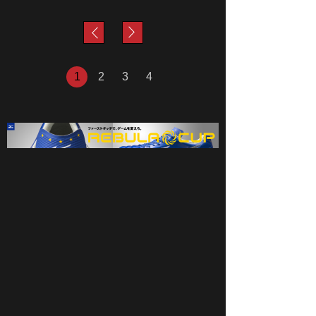
next
prev
1
2
3
4