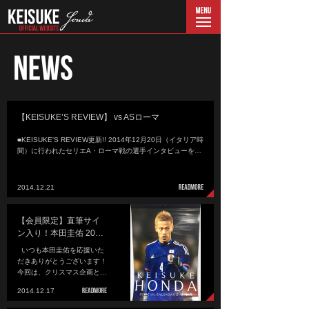
menu
【KEISUKE’S REVIEW】 vs ASローマ
■KEISUKE'S REVIEW更新!! 2014年12月20日（イタリア時
間）に行われたセリエA・ローマ戦の選手インタビューを…
2014.12.21
【会員限定】直筆サイ
ン入り！本田圭佑 20…
いつも本田圭佑を応援いた
だきありがとうございます！
今回は、クリスマス企画と…
2014.12.17