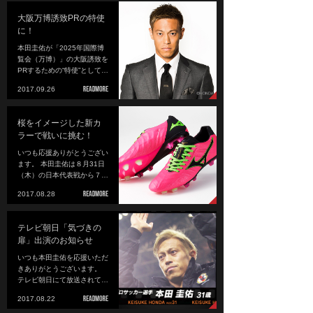
大阪万博誘致PRの特使
に！
本田圭佑が「2025年国際博
覧会（万博）」の大阪誘致を
PRするための“特使”として…
2017.09.26
桜をイメージした新カ
ラーで戦いに挑む！
いつも応援ありがとうござい
ます。 本田圭佑は８月31日
（木）の日本代表戦から７…
2017.08.28
テレビ朝日「気づきの
扉」出演のお知らせ
いつも本田圭佑を応援いただ
きありがとうございます。
テレビ朝日にて放送されて…
2017.08.22