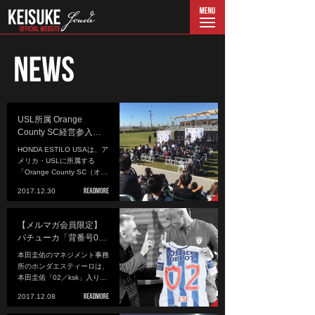
menu
USL所属 Orange
County SC経営参入…
HONDA ESTILO USAは、ア
メリカ・USLに所属する
「Orange County SC（オ…
2017.12.30
【メルマガ会員限定】
パチューカ「背番号0…
本田圭佑のマネジメント事務
所のホンダエスティーロは、
本田圭佑「02／ksk」入り…
2017.12.08