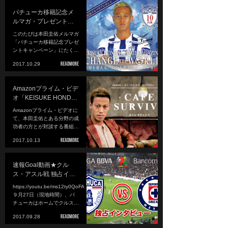
パチューカ移籍記念メ
ルマガ・プレゼント…
このたびは本田圭佑メルマガ
「パチューカ移籍記念プレゼ
ントキャンペーン」にたく…
2017.10.29
Amazonプライム・ビデ
オ「KEISUKE HOND…
Amazonプライム・ビデオに
て、本田圭佑とある分野の成
功者の方とが対談する番組…
2017.10.13
速報Goal動画★クル
ス・アスル戦 独占イ…
https://youtu.be/ms12ty0QoFA
９月27日（現地時間）、パ
チューカはホームでクルス…
2017.09.28