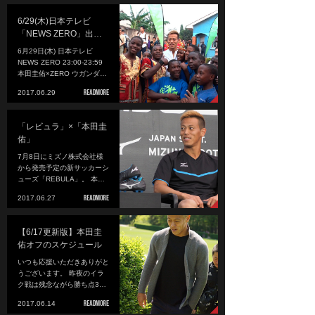
6/29(木)日本テレビ
「NEWS ZERO」出…
6月29日(木) 日本テレビ
NEWS ZERO 23:00-23:59
本田圭佑×ZERO ウガンダ…
2017.06.29
「レビュラ」×「本田圭
佑」
7月8日にミズノ株式会社様
から発売予定の新サッカーシ
ューズ「REBULA」。 本…
2017.06.27
【6/17更新版】本田圭
佑オフのスケジュール
いつも応援いただきありがと
うございます。 昨夜のイラ
ク戦は残念ながら勝ち点3…
2017.06.14