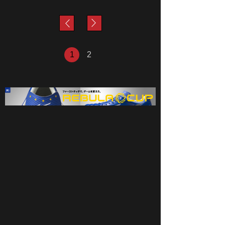
next
prev
1
2