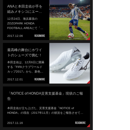
ANAと本田圭佑が手を
組みメキシコにエー…
12月24日、海浜幕張の
ZOZOPARK HONDA
FOOTBALL AREAにて「…
2017.12.06
最高峰の舞台にホワイ
トのシューズで挑む！
本田圭佑は、12月6日に開幕
する『FIFAクラブワールド
カップ2017』から、新色…
2017.12.01
「NOTICE of HONDA災害支援基金」現状のご報
告
本田圭佑が立ち上げた、災害支援基金「NOTICE of
HONDA」の現在（2017年11月）の状況をご報告させて…
2017.11.16