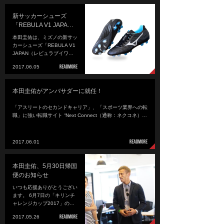
新サッカーシューズ
「REBULA V1 JAPA…
本田圭佑は、ミズノの新サッ
カーシューズ「REBULA V1
JAPAN（レビュラブイワ…
2017.06.05
本田圭佑がアンバサダーに就任！
「アスリートのセカンドキャリア」、「スポーツ業界への転
職」に強い転職サイト “Next Connect（通称：ネクコネ）…
2017.06.01
本田圭佑、5月30日帰国
便のお知らせ
いつも応援ありがとうござい
ます。 6月7日の「キリンチ
ャレンジカップ2017」の…
2017.05.26