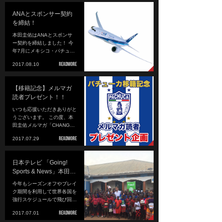
ANAとスポンサー契約
を締結！
本田圭佑はANAとスポンサ
ー契約を締結しました！ 今
年7月にメキシコ・パチュ…
2017.08.10
【移籍記念】メルマガ
読者プレゼント！！
いつも応援いただきありがと
うございます。 この度、本
田圭佑メルマガ「CHANG…
2017.07.29
日本テレビ 「Going!
Sports & News」本田…
今年もシーズンオフやブレイ
ク期間を利用して世界各国を
強行スケジュールで飛び回…
2017.07.01