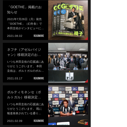
「GOETHE」掲載のお
知らせ
2021年7月26日（月）発売
「GOETHE」（幻冬舎）で
本田圭佑がインタビューに…
2021.08.02
ネフチ（アゼルバイジ
ャン）移籍決定のお…
いつも本田圭佑の応援誠にあ
りがとうございます。 本田
圭佑は、ポルトガルのポル…
2021.03.17
ポルティモネンセ（ポ
ルトガル）移籍決定…
いつも本田圭佑の応援誠にあ
りがとうございます。 既に
報道発表されている通り…
2021.02.09