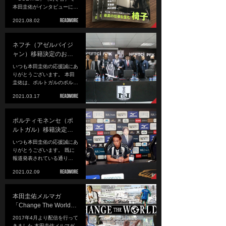
本田圭佑がインタビューに…
2021.08.02
ネフチ（アゼルバイジ
ャン）移籍決定のお…
いつも本田圭佑の応援誠にあ
りがとうございます。 本田
圭佑は、ポルトガルのポル…
2021.03.17
ポルティモネンセ（ポ
ルトガル）移籍決定…
いつも本田圭佑の応援誠にあ
りがとうございます。 既に
報道発表されている通り…
2021.02.09
本田圭佑メルマガ
「Change The World…
2017年4月より配信を行って
きました 本田圭佑メルマガ