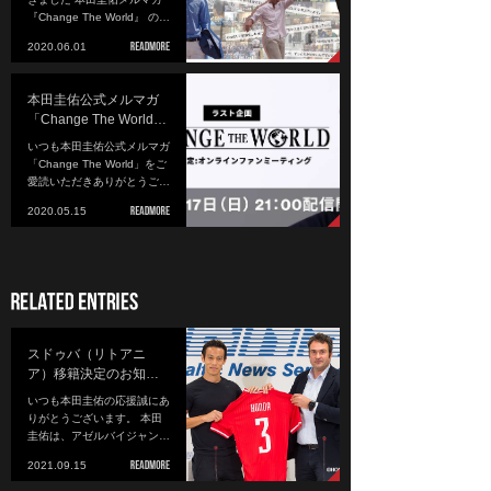
『Change The World』 の…
2020.06.01
本田圭佑公式メルマガ
「Change The World…
いつも本田圭佑公式メルマガ
「Change The World」をご
愛読いただきありがとうご…
2020.05.15
スドゥバ（リトアニ
ア）移籍決定のお知…
いつも本田圭佑の応援誠にあ
りがとうございます。 本田
圭佑は、アゼルバイジャン…
2021.09.15