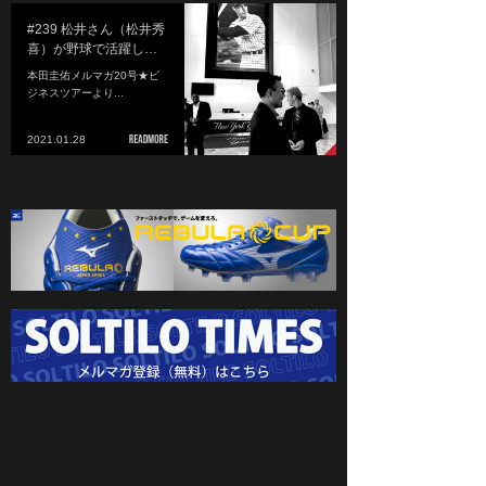
#239 松井さん（松井秀
喜）が野球で活躍し…
本田圭佑メルマガ20号★ビ
ジネスツアーより...
2021.01.28