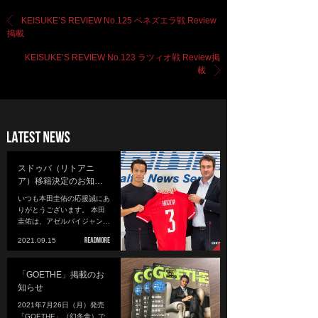
KEISUKE’S REVIEW No.125 ベネズエラ戦 Review
掲載
KEISUKE’S REVIEW No.123 ラツィオ戦 Review掲
載
スドゥバ（リトアニ
ア）移籍決定のお知…
いつも本田圭佑の応援誠にあ
りがとうございます。 本田
圭佑は、アゼルバイジャン…
2021.09.15
「GOETHE」掲載のお
知らせ
2021年7月26日（月）発売
「GOETHE」（幻冬舎）で