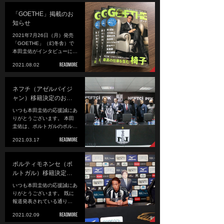
「GOETHE」掲載のお
知らせ
2021年7月26日（月）発売
「GOETHE」（幻冬舎）で
本田圭佑がインタビューに…
2021.08.02
ネフチ（アゼルバイジ
ャン）移籍決定のお…
いつも本田圭佑の応援誠にあ
りがとうございます。 本田
圭佑は、ポルトガルのポル…
2021.03.17
ポルティモネンセ（ポ
ルトガル）移籍決定…
いつも本田圭佑の応援誠にあ
りがとうございます。 既に
報道発表されている通り…
2021.02.09