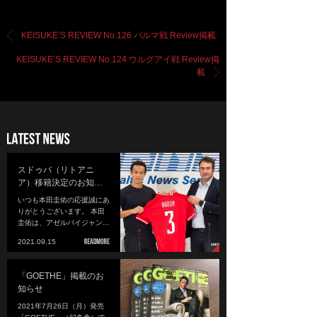
KEISUKE’S REVIEW No.126 パルマ戦 Review掲載
KEISUKE’S REVIEW No.124 ウルグアイ戦 Review掲
載
スドゥバ（リトアニ
ア）移籍決定のお知…
いつも本田圭佑の応援誠にあ
りがとうございます。 本田
圭佑は、アゼルバイジャン…
2021.09.15
「GOETHE」掲載のお
知らせ
2021年7月26日（月）発売