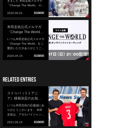
きました 本田圭佑メルマガ
『Change The World』 の…
2020.06.01
本田圭佑公式メルマガ
「Change The World…
いつも本田圭佑公式メルマガ
「Change The World」をご
愛読いただきありがとうご…
2020.05.15
スドゥバ（リトアニ
ア）移籍決定のお知…
いつも本田圭佑の応援誠にあ
りがとうございます。 本田
圭佑は、アゼルバイジャン…
2021.09.15