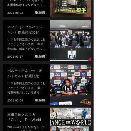
「GOETHE」（幻冬舎）で
本田圭佑がインタビューに…
2021.08.02
ネフチ（アゼルバイジ
ャン）移籍決定のお…
いつも本田圭佑の応援誠にあ
りがとうございます。 本田
圭佑は、ポルトガルのポル…
2021.03.17
ポルティモネンセ（ポ
ルトガル）移籍決定…
いつも本田圭佑の応援誠にあ
りがとうございます。 既に
報道発表されている通り…
2021.02.09
本田圭佑メルマガ
「Change The World…
2017年4月より配信を行って