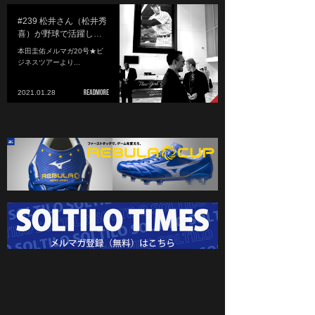
#239 松井さん（松井秀
喜）が野球で活躍し…
本田圭佑メルマガ20号★ビ
ジネスツアーより...
2021.01.28