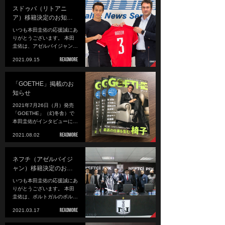
スドゥバ（リトアニ
ア）移籍決定のお知…
いつも本田圭佑の応援誠にあ
りがとうございます。 本田
圭佑は、アゼルバイジャン…
2021.09.15
「GOETHE」掲載のお
知らせ
2021年7月26日（月）発売
「GOETHE」（幻冬舎）で
本田圭佑がインタビューに…
2021.08.02
ネフチ（アゼルバイジ
ャン）移籍決定のお…
いつも本田圭佑の応援誠にあ
りがとうございます。 本田
圭佑は、ポルトガルのポル…
2021.03.17