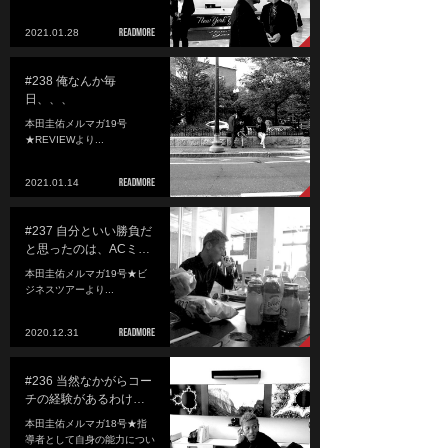
2021.01.28
#238 俺なんか毎
日、、、
本田圭佑メルマガ19号
★REVIEWより...
2021.01.14
#237 自分といい勝負だ
と思ったのは、ACミ…
本田圭佑メルマガ19号★ビ
ジネスツアーより...
2020.12.31
#236 当然なかがらコー
チの経験があるわけ…
本田圭佑メルマガ18号★指
導者として自身の能力につい