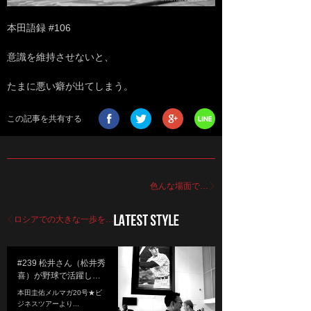
本田語録 #106
意識を維持させないと、
たまに悪い癖が出てしまう。
この記事を共有する
色んな場面で…
ロシアでの大きな一歩を…
#239 松井さん（松井秀
喜）が野球で活躍し…
本田圭佑メルマガ20号★ビ
ジネスツアーより...