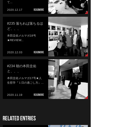
て...
2020.12.17
#235 落ちれば落ちるほ
ど、、、
本田圭佑メルマガ18号
★REVIEW...
2020.12.03
#234 朝の本田圭佑
と、、、
本田圭佑メルマガ17号★人
生哲学『１日の過ごし方』...
2020.11.19