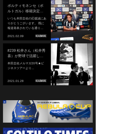
ポルティモネンセ（ポ
ルトガル）移籍決定…
いつも本田圭佑の応援誠にあ
りがとうございます。 既に
報道発表されている通り…
2021.02.09
#239 松井さん（松井秀
喜）が野球で活躍し…
本田圭佑メルマガ20号★ビ
ジネスツアーより...
2021.01.28