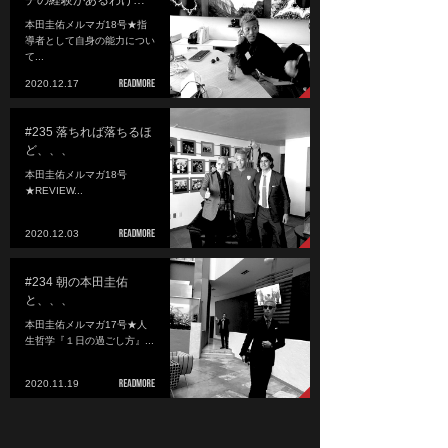
チの経験があるわけ…
本田圭佑メルマガ18号★指
導者として自身の能力につい
て...
2020.12.17
#235 落ちれば落ちるほ
ど、、、
本田圭佑メルマガ18号
★REVIEW...
2020.12.03
#234 朝の本田圭佑
と、、、
本田圭佑メルマガ17号★人
生哲学『１日の過ごし方』...
2020.11.19