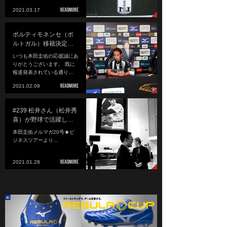
2021.03.17
ポルティモネンセ（ポ
ルトガル）移籍決定…
いつも本田圭佑の応援誠にあ
りがとうございます。 既に
報道発表されている通り…
2021.02.09
#239 松井さん（松井秀
喜）が野球で活躍し…
本田圭佑メルマガ20号★ビ
ジネスツアーより...
2021.01.28