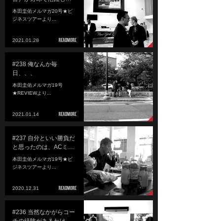
本田圭佑メルマガ20号★ビ
ジネスツアーより...
2021.01.28
#238 俺なんか毎
日、、、
本田圭佑メルマガ19号
★REVIEWより...
2021.01.14
#237 自分といい勝負だ
と思ったのは、ACミ…
本田圭佑メルマガ19号★ビ
ジネスツアーより...
2020.12.31
#236 当然なかがらコー