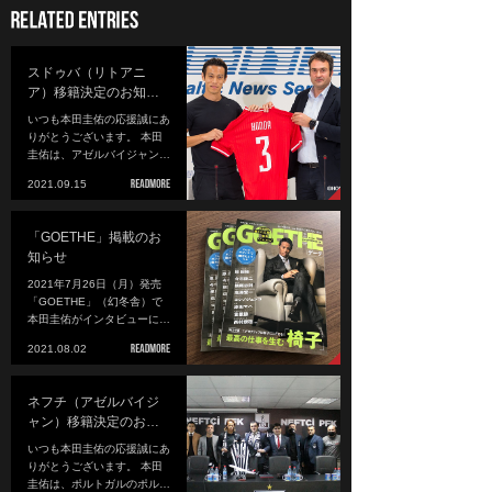
スドゥバ（リトアニ
ア）移籍決定のお知…
いつも本田圭佑の応援誠にあ
りがとうございます。 本田
圭佑は、アゼルバイジャン…
2021.09.15
「GOETHE」掲載のお
知らせ
2021年7月26日（月）発売
「GOETHE」（幻冬舎）で
本田圭佑がインタビューに…
2021.08.02
ネフチ（アゼルバイジ
ャン）移籍決定のお…
いつも本田圭佑の応援誠にあ
りがとうございます。 本田
圭佑は、ポルトガルのポル…