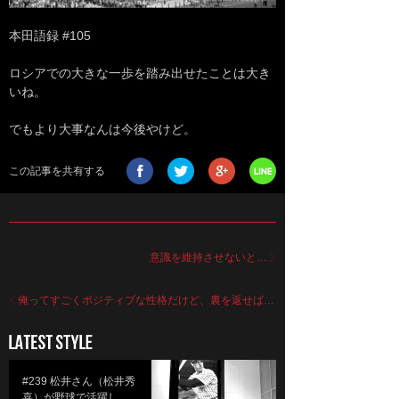
本田語録 #105
ロシアでの大きな一歩を踏み出せたことは大き
いね。
でもより大事なんは今後やけど。
この記事を共有する
意識を維持させないと…
俺ってすごくポジティブな性格だけど、裏を返せば…
#239 松井さん（松井秀
喜）が野球で活躍し…