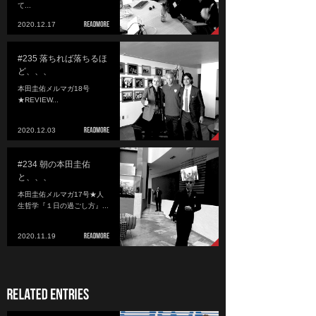
て...
2020.12.17
#235 落ちれば落ちるほ
ど、、、
本田圭佑メルマガ18号
★REVIEW...
2020.12.03
#234 朝の本田圭佑
と、、、
本田圭佑メルマガ17号★人
生哲学『１日の過ごし方』...
2020.11.19