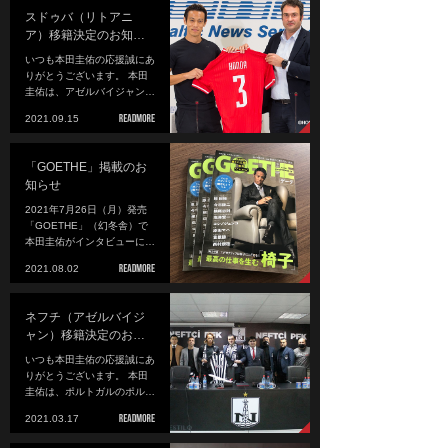
スドゥバ（リトアニ
ア）移籍決定のお知…
いつも本田圭佑の応援誠にあ
りがとうございます。 本田
圭佑は、アゼルバイジャン…
2021.09.15
「GOETHE」掲載のお
知らせ
2021年7月26日（月）発売
「GOETHE」（幻冬舎）で
本田圭佑がインタビューに…
2021.08.02
ネフチ（アゼルバイジ
ャン）移籍決定のお…
いつも本田圭佑の応援誠にあ
りがとうございます。 本田
圭佑は、ポルトガルのポル…
2021.03.17