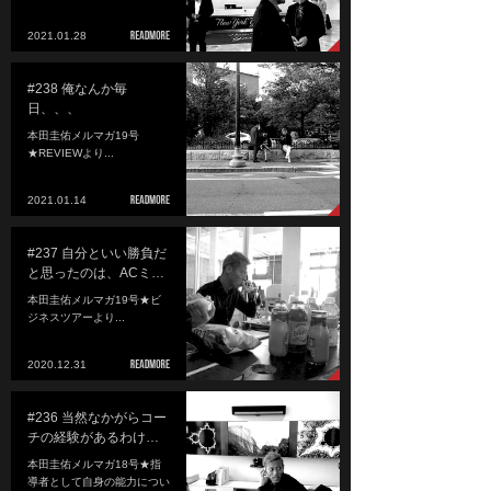
2021.01.28
#238 俺なんか毎
日、、、
本田圭佑メルマガ19号
★REVIEWより...
2021.01.14
#237 自分といい勝負だ
と思ったのは、ACミ…
本田圭佑メルマガ19号★ビ
ジネスツアーより...
2020.12.31
#236 当然なかがらコー
チの経験があるわけ…
本田圭佑メルマガ18号★指
導者として自身の能力につい