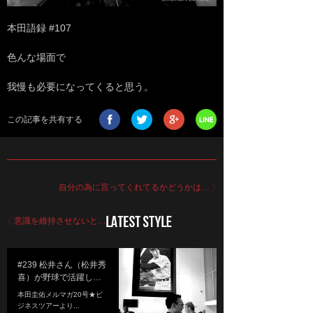
本田語録 #107
色んな場面で
我慢も必要になってくると思う。
この記事を共有する
自分の為に言ってくれてるかどうかは…
意識を維持させないと…
#239 松井さん（松井秀
喜）が野球で活躍し…
本田圭佑メルマガ20号★ビ
ジネスツアーより...