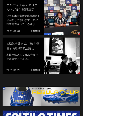
ポルティモネンセ（ポ
ルトガル）移籍決定…
いつも本田圭佑の応援誠にあ
りがとうございます。 既に
報道発表されている通り…
2021.02.09
#239 松井さん（松井秀
喜）が野球で活躍し…
本田圭佑メルマガ20号★ビ
ジネスツアーより...
2021.01.28