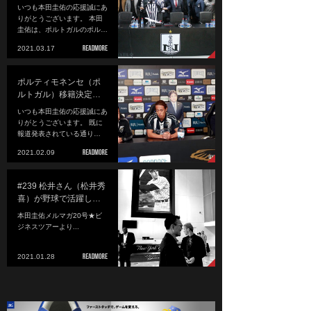
いつも本田圭佑の応援誠にあ
りがとうございます。 本田
圭佑は、ポルトガルのポル…
2021.03.17
ポルティモネンセ（ポ
ルトガル）移籍決定…
いつも本田圭佑の応援誠にあ
りがとうございます。 既に
報道発表されている通り…
2021.02.09
#239 松井さん（松井秀
喜）が野球で活躍し…
本田圭佑メルマガ20号★ビ
ジネスツアーより...
2021.01.28