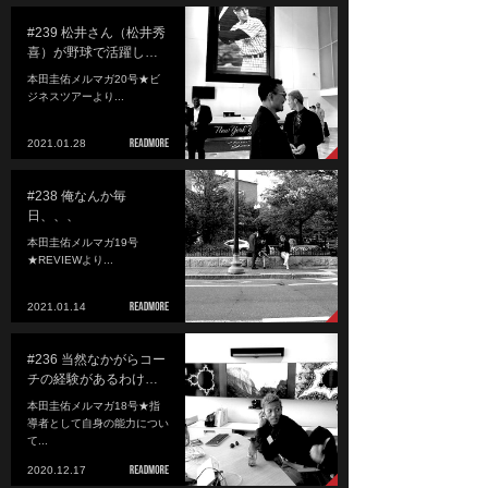
#239 松井さん（松井秀
喜）が野球で活躍し…
本田圭佑メルマガ20号★ビ
ジネスツアーより...
2021.01.28
#238 俺なんか毎
日、、、
本田圭佑メルマガ19号
★REVIEWより...
2021.01.14
#236 当然なかがらコー
チの経験があるわけ…
本田圭佑メルマガ18号★指
導者として自身の能力につい
て...
2020.12.17