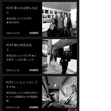
#235 落ちれば落ちるほ
ど、、、
本田圭佑メルマガ18号
★REVIEW...
2020.12.03
#234 朝の本田圭佑
と、、、
本田圭佑メルマガ17号★人
生哲学『１日の過ごし方』...
2020.11.19
#232 いいんじゃないで
すかね、、、
本田圭佑メルマガREVIEWパ
チューカ開幕戦をVIP席観戦
後...
2020.11.05