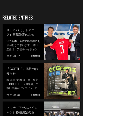
スドゥバ（リトアニ
ア）移籍決定のお知…
いつも本田圭佑の応援誠にあ
りがとうございます。 本田
圭佑は、アゼルバイジャン…
2021.09.15
「GOETHE」掲載のお
知らせ
2021年7月26日（月）発売
「GOETHE」（幻冬舎）で
本田圭佑がインタビューに…
2021.08.02
ネフチ（アゼルバイジ
ャン）移籍決定のお…