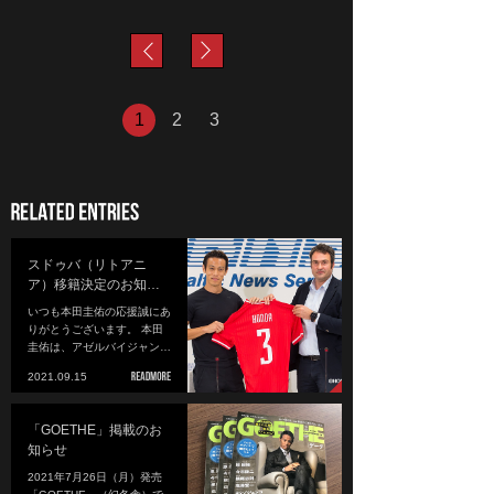
next
prev
1
2
3
スドゥバ（リトアニ
ア）移籍決定のお知…
いつも本田圭佑の応援誠にあ
りがとうございます。 本田
圭佑は、アゼルバイジャン…
2021.09.15
「GOETHE」掲載のお
知らせ
2021年7月26日（月）発売