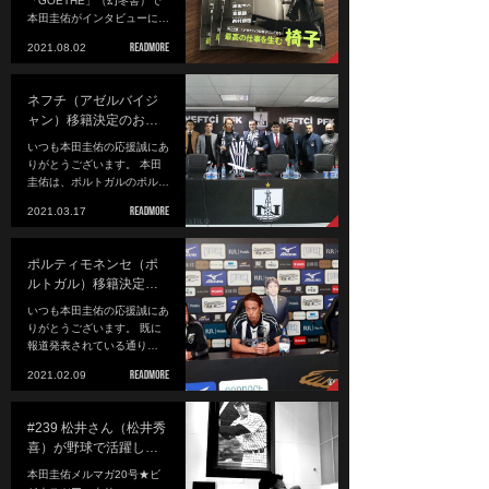
「GOETHE」（幻冬舎）で
本田圭佑がインタビューに…
2021.08.02
ネフチ（アゼルバイジ
ャン）移籍決定のお…
いつも本田圭佑の応援誠にあ
りがとうございます。 本田
圭佑は、ポルトガルのポル…
2021.03.17
ポルティモネンセ（ポ
ルトガル）移籍決定…
いつも本田圭佑の応援誠にあ
りがとうございます。 既に
報道発表されている通り…
2021.02.09
#239 松井さん（松井秀
喜）が野球で活躍し…
本田圭佑メルマガ20号★ビ