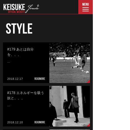
menu
#179 あとは自分
を、、、
...
2018.12.17
#178 エネルギーを吸う
奴と、、、
...
2018.12.10