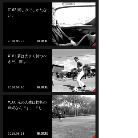
#162 楽しみでしかたな
い。
...
2018.08.27
#161 夢は大きく持つべ
きだ。俺は…
...
2018.08.20
#160 俺の人生は挫折の
連続なんです。 でも…
...
2018.08.13