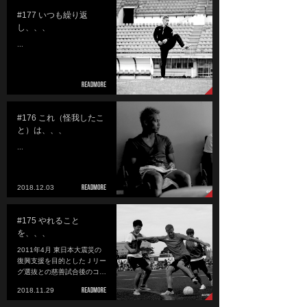
#177 いつも繰り返
し、、、
...
#176 これ（怪我したこ
と）は、、、
...
2018.12.03
#175 やれること
を、、、
2011年4月 東日本大震災の
復興支援を目的としたＪリー
グ選抜との慈善試合後のコ…
2018.11.29