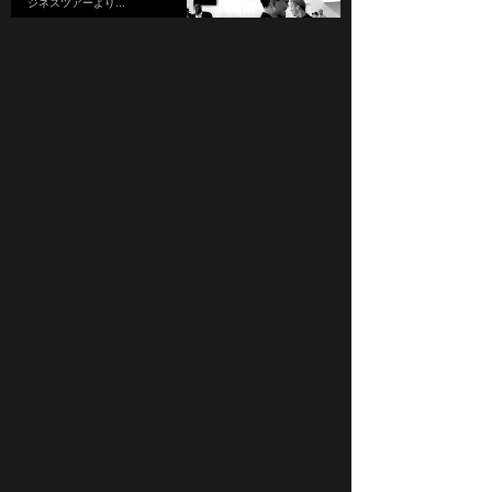
ジネスツアーより...
2021.01.28
#238 俺なんか毎
日、、、
本田圭佑メルマガ19号
★REVIEWより...
2021.01.14