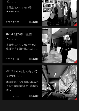
ど、、、
本田圭佑メルマガ18号
★REVIEW...
2020.12.03
#234 朝の本田圭佑
と、、、
本田圭佑メルマガ17号★人
生哲学『１日の過ごし方』...
2020.11.19
#232 いいんじゃないで
すかね、、、
本田圭佑メルマガREVIEWパ
チューカ開幕戦をVIP席観戦
後...
2020.11.05