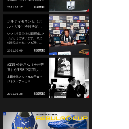
2021.03.17
ポルティモネンセ（ポ
ルトガル）移籍決定…
いつも本田圭佑の応援誠にあ
りがとうございます。 既に
報道発表されている通り…
2021.02.09
#239 松井さん（松井秀
喜）が野球で活躍し…
本田圭佑メルマガ20号★ビ
ジネスツアーより...
2021.01.28