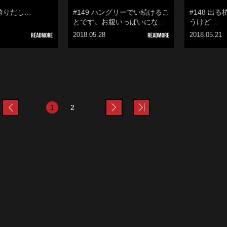
は誇りだし…
#149 ハングリーでい続けるこ
#148 出
とです。お腹いっぱいにな…
うけど…
2018.05.28
2018.05.21
ev
prev
next
last
1
2