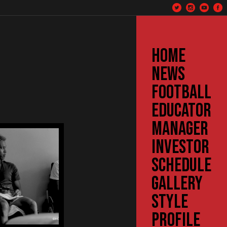
HOME
NEWS
FOOTBALL
EDUCATOR
MANAGER
INVESTOR
SCHEDULE
GALLERY
STYLE
PROFILE