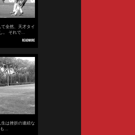
なんて全然、天才タイ
し。 それで…
の人生は挫折の連続な
でも…