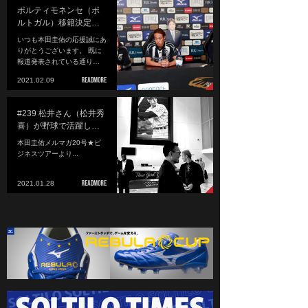
ポルティモネンセ（ポ
ルトガル）移籍決定…
いつも本田圭佑の応援誠にあ
りがとうございます。 既に
報道発表されている通り…
2021.02.09
#239 松井さん（松井秀
喜）が野球で活躍し…
本田圭佑メルマガ20号★ビ
ジネスツアーより...
2021.01.28