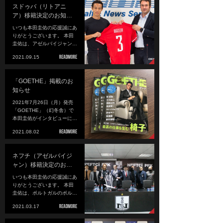
スドゥバ（リトアニ
ア）移籍決定のお知…
いつも本田圭佑の応援誠にあ
りがとうございます。 本田
圭佑は、アゼルバイジャン…
2021.09.15
「GOETHE」掲載のお
知らせ
2021年7月26日（月）発売
「GOETHE」（幻冬舎）で
本田圭佑がインタビューに…
2021.08.02
ネフチ（アゼルバイジ
ャン）移籍決定のお…
いつも本田圭佑の応援誠にあ
りがとうございます。 本田
圭佑は、ポルトガルのポル…
2021.03.17