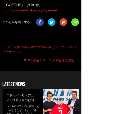
「GOETHE」（幻冬舎）
http://www.gentosha.co.jp/goethe/
この記事を共有する
本田圭佑×錦織圭選手の対談企画がオンエア（報道
ステーション）
KSK革製品シリーズ 新商品発売開始
スドゥバ（リトアニ
ア）移籍決定のお知…
いつも本田圭佑の応援誠にあ
りがとうございます。 本田