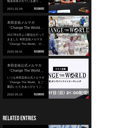
報道発表されている通り…
2021.02.09
本田圭佑メルマガ
「Change The World…
2017年4月より配信を行って
きました 本田圭佑メルマガ
『Change The World』 の…
2020.06.01
本田圭佑公式メルマガ
「Change The World…
いつも本田圭佑公式メルマガ
「Change The World」をご
愛読いただきありがとうご…
2020.05.15