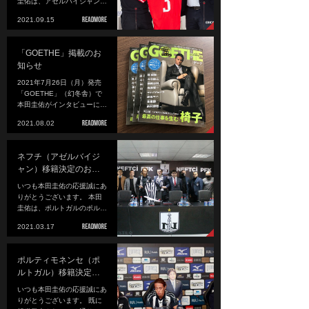
圭佑は、アゼルバイジャン…
2021.09.15
「GOETHE」掲載のお
知らせ
2021年7月26日（月）発売
「GOETHE」（幻冬舎）で
本田圭佑がインタビューに…
2021.08.02
ネフチ（アゼルバイジ
ャン）移籍決定のお…
いつも本田圭佑の応援誠にあ
りがとうございます。 本田
圭佑は、ポルトガルのポル…
2021.03.17
ポルティモネンセ（ポ
ルトガル）移籍決定…
いつも本田圭佑の応援誠にあ
りがとうございます。 既に