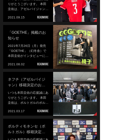
りがとうございます。 本田
圭佑は、アゼルバイジャン…
2021.09.15
「GOETHE」掲載のお
知らせ
2021年7月26日（月）発売
「GOETHE」（幻冬舎）で
本田圭佑がインタビューに…
2021.08.02
ネフチ（アゼルバイジ
ャン）移籍決定のお…
いつも本田圭佑の応援誠にあ
りがとうございます。 本田
圭佑は、ポルトガルのポル…
2021.03.17
ポルティモネンセ（ポ
ルトガル）移籍決定…
いつも本田圭佑の応援誠にあ