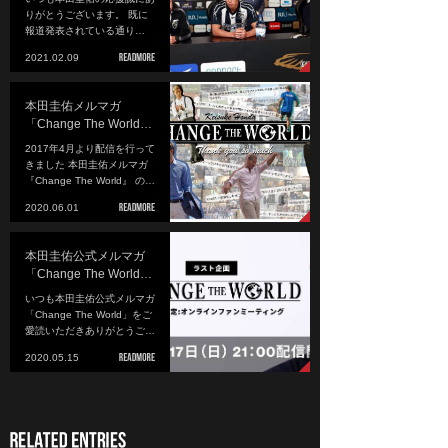
りがとうございます。 既に
報道発表されている通り…
2021.02.09
本田圭佑メルマガ
「Change The World…
2017年4月より配信を行って
きました 本田圭佑メルマガ
『Change The World』 の…
2020.06.01
本田圭佑公式メルマガ
「Change The World…
いつも本田圭佑公式メルマガ
「Change The World」をご
愛読いただきありがとうご…
2020.05.15