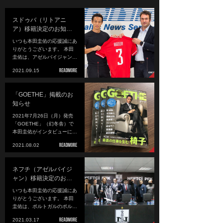
スドゥバ（リトアニ
ア）移籍決定のお知…
いつも本田圭佑の応援誠にあ
りがとうございます。 本田
圭佑は、アゼルバイジャン…
2021.09.15
「GOETHE」掲載のお
知らせ
2021年7月26日（月）発売
「GOETHE」（幻冬舎）で
本田圭佑がインタビューに…
2021.08.02
ネフチ（アゼルバイジ
ャン）移籍決定のお…
いつも本田圭佑の応援誠にあ
りがとうございます。 本田
圭佑は、ポルトガルのポル…
2021.03.17