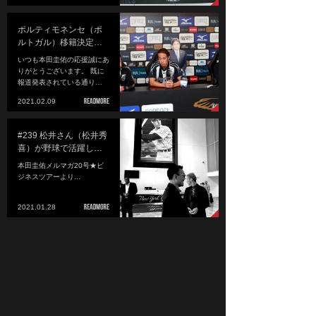
ポルティモネンセ（ポ
ルトガル）移籍決定…
いつも本田圭佑の応援誠にあ
りがとうございます。 既に
報道発表されている通り…
2021.02.09
#239 松井さん（松井秀
喜）が野球で活躍し…
本田圭佑メルマガ20号★ビ
ジネスツアーより...
2021.01.28