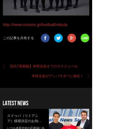
http://www.mizuno.jp/football/rebula
この記事を共有する
【6/17更新版】本田圭佑オフのスケジュール
本田圭佑がアンバサダーに就任！
スドゥバ（リトアニ
ア）移籍決定のお知…
いつも本田圭佑の応援誠にあ