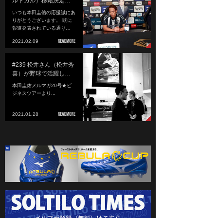
ルトガル）移籍決定…
いつも本田圭佑の応援誠にあ
りがとうございます。 既に
報道発表されている通り…
2021.02.09
#239 松井さん（松井秀
喜）が野球で活躍し…
本田圭佑メルマガ20号★ビ
ジネスツアーより...
2021.01.28