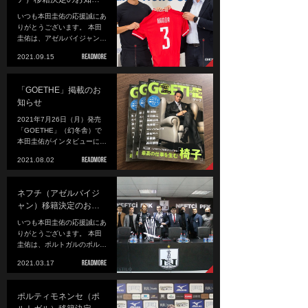
いつも本田圭佑の応援誠にあ
りがとうございます。 本田
圭佑は、アゼルバイジャン…
2021.09.15
「GOETHE」掲載のお
知らせ
2021年7月26日（月）発売
「GOETHE」（幻冬舎）で
本田圭佑がインタビューに…
2021.08.02
ネフチ（アゼルバイジ
ャン）移籍決定のお…
いつも本田圭佑の応援誠にあ
りがとうございます。 本田
圭佑は、ポルトガルのポル…
2021.03.17
ポルティモネンセ（ポ