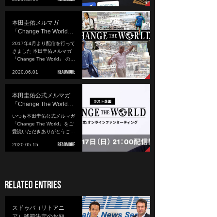
本田圭佑メルマガ
「Change The World…
2017年4月より配信を行って
きました 本田圭佑メルマガ
『Change The World』 の…
2020.06.01
本田圭佑公式メルマガ
「Change The World…
いつも本田圭佑公式メルマガ
「Change The World」をご
愛読いただきありがとうご…
2020.05.15
スドゥバ（リトアニ
ア）移籍決定のお知…