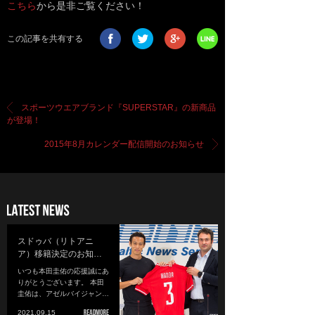
こちら
から是非ご覧ください！
この記事を共有する
スポーツウエアブランド『SUPERSTAR』の新商品
が登場！
2015年8月カレンダー配信開始のお知らせ
スドゥバ（リトアニ
ア）移籍決定のお知…
いつも本田圭佑の応援誠にあ
りがとうございます。 本田
圭佑は、アゼルバイジャン…
2021.09.15