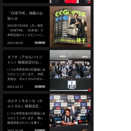
「GOETHE」掲載のお
知らせ
2021年7月26日（月）発売
「GOETHE」（幻冬舎）で
本田圭佑がインタビューに…
2021.08.02
ネフチ（アゼルバイジ
ャン）移籍決定のお…
いつも本田圭佑の応援誠にあ
りがとうございます。 本田
圭佑は、ポルトガルのポル…
2021.03.17
ポルティモネンセ（ポ
ルトガル）移籍決定…
いつも本田圭佑の応援誠にあ
りがとうございます。 既に
報道発表されている通り…
2021.02.09