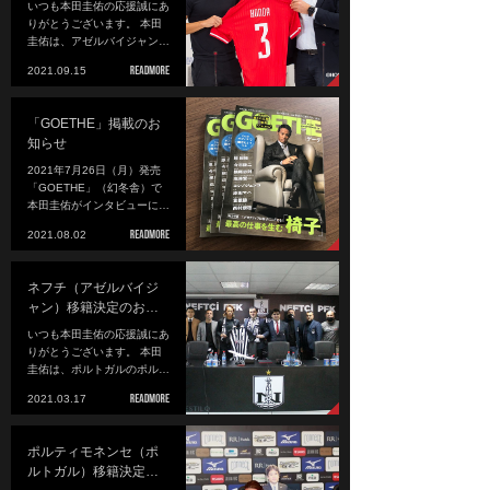
いつも本田圭佑の応援誠にあ
りがとうございます。 本田
圭佑は、アゼルバイジャン…
2021.09.15
「GOETHE」掲載のお
知らせ
2021年7月26日（月）発売
「GOETHE」（幻冬舎）で
本田圭佑がインタビューに…
2021.08.02
ネフチ（アゼルバイジ
ャン）移籍決定のお…
いつも本田圭佑の応援誠にあ
りがとうございます。 本田
圭佑は、ポルトガルのポル…
2021.03.17
ポルティモネンセ（ポ
ルトガル）移籍決定…