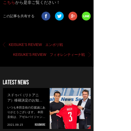
こちら
から是非ご覧ください！
この記事を共有する
KEISUKE’S REVIEW エンポリ戦
KEISUKE’S REVIEW フィオレンティーナ戦
スドゥバ（リトアニ
ア）移籍決定のお知…
いつも本田圭佑の応援誠にあ
りがとうございます。 本田
圭佑は、アゼルバイジャン…
2021.09.15