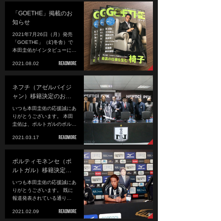
「GOETHE」掲載のお
知らせ
2021年7月26日（月）発売
「GOETHE」（幻冬舎）で
本田圭佑がインタビューに…
2021.08.02
ネフチ（アゼルバイジ
ャン）移籍決定のお…
いつも本田圭佑の応援誠にあ
りがとうございます。 本田
圭佑は、ポルトガルのポル…
2021.03.17
ポルティモネンセ（ポ
ルトガル）移籍決定…
いつも本田圭佑の応援誠にあ
りがとうございます。 既に
報道発表されている通り…
2021.02.09