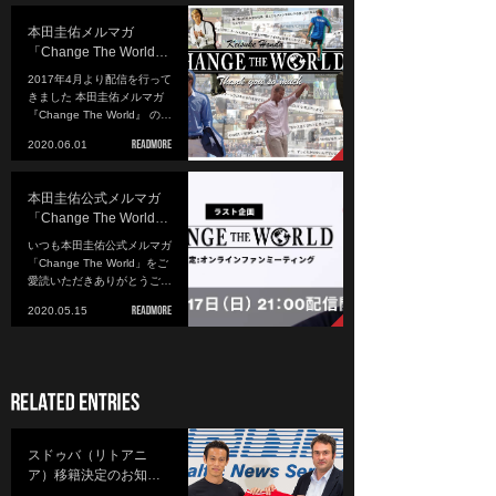
本田圭佑メルマガ
「Change The World…
2017年4月より配信を行って
きました 本田圭佑メルマガ
『Change The World』 の…
2020.06.01
本田圭佑公式メルマガ
「Change The World…
いつも本田圭佑公式メルマガ
「Change The World」をご
愛読いただきありがとうご…
2020.05.15
スドゥバ（リトアニ
ア）移籍決定のお知…