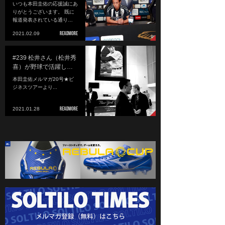
いつも本田圭佑の応援誠にあ
りがとうございます。 既に
報道発表されている通り…
2021.02.09
#239 松井さん（松井秀
喜）が野球で活躍し…
本田圭佑メルマガ20号★ビ
ジネスツアーより...
2021.01.28