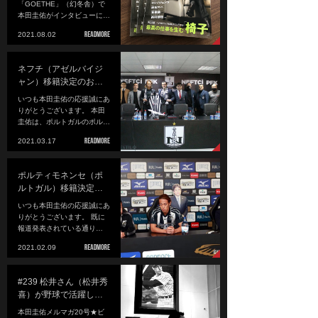
「GOETHE」（幻冬舎）で
本田圭佑がインタビューに…
2021.08.02
ネフチ（アゼルバイジ
ャン）移籍決定のお…
いつも本田圭佑の応援誠にあ
りがとうございます。 本田
圭佑は、ポルトガルのポル…
2021.03.17
ポルティモネンセ（ポ
ルトガル）移籍決定…
いつも本田圭佑の応援誠にあ
りがとうございます。 既に
報道発表されている通り…
2021.02.09
#239 松井さん（松井秀
喜）が野球で活躍し…
本田圭佑メルマガ20号★ビ