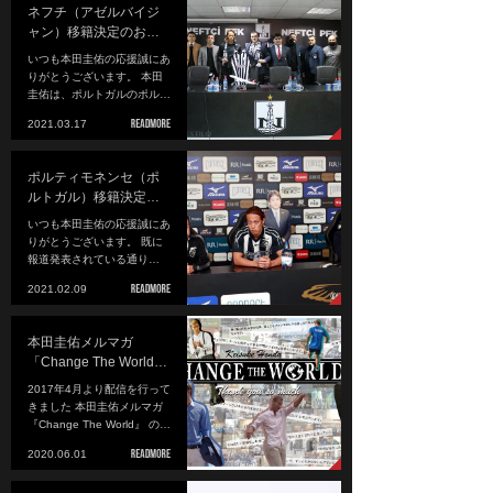
ネフチ（アゼルバイジ
ャン）移籍決定のお…
いつも本田圭佑の応援誠にあ
りがとうございます。 本田
圭佑は、ポルトガルのポル…
2021.03.17
ポルティモネンセ（ポ
ルトガル）移籍決定…
いつも本田圭佑の応援誠にあ
りがとうございます。 既に
報道発表されている通り…
2021.02.09
本田圭佑メルマガ
「Change The World…
2017年4月より配信を行って
きました 本田圭佑メルマガ
『Change The World』 の…
2020.06.01