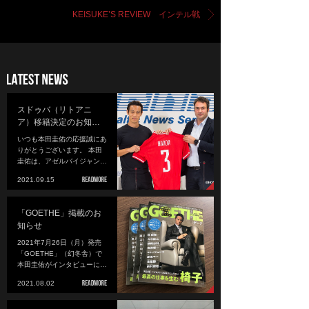
KEISUKE’S REVIEW インテル戦
スドゥバ（リトアニ
ア）移籍決定のお知…
いつも本田圭佑の応援誠にあ
りがとうございます。 本田
圭佑は、アゼルバイジャン…
2021.09.15
「GOETHE」掲載のお
知らせ
2021年7月26日（月）発売
「GOETHE」（幻冬舎）で
本田圭佑がインタビューに…
2021.08.02