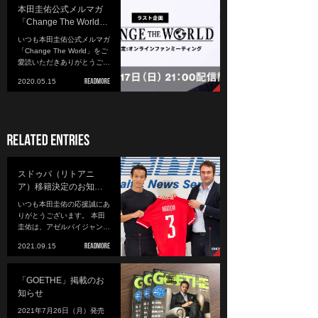
本田圭佑公式メルマガ
「Change The World…
いつも本田圭佑公式メルマガ
「Change The World」をご
愛読いただきありがとうご…
2020.05.15
スドゥバ（リトアニ
ア）移籍決定のお知…
いつも本田圭佑の応援誠にあ
りがとうございます。 本田
圭佑は、アゼルバイジャン…
2021.09.15
「GOETHE」掲載のお
知らせ
2021年7月26日（月）発売