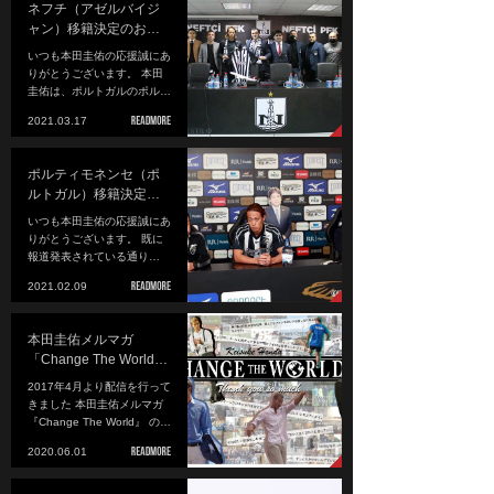
ネフチ（アゼルバイジ
ャン）移籍決定のお…
いつも本田圭佑の応援誠にあ
りがとうございます。 本田
圭佑は、ポルトガルのポル…
2021.03.17
ポルティモネンセ（ポ
ルトガル）移籍決定…
いつも本田圭佑の応援誠にあ
りがとうございます。 既に
報道発表されている通り…
2021.02.09
本田圭佑メルマガ
「Change The World…
2017年4月より配信を行って
きました 本田圭佑メルマガ
『Change The World』 の…
2020.06.01