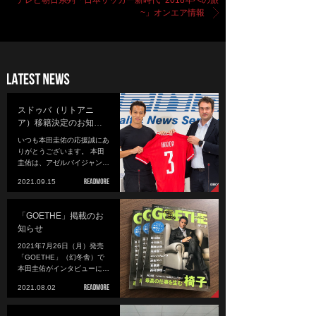
テレビ朝日系列「日本サッカー新時代~2018年への旅
~」オンエア情報
スドゥバ（リトアニ
ア）移籍決定のお知…
いつも本田圭佑の応援誠にあ
りがとうございます。 本田
圭佑は、アゼルバイジャン…
2021.09.15
「GOETHE」掲載のお
知らせ
2021年7月26日（月）発売
「GOETHE」（幻冬舎）で
本田圭佑がインタビューに…
2021.08.02