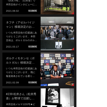
「GOETHE」（幻冬舎）で
本田圭佑がインタビューに…
2021.08.02
ネフチ（アゼルバイジ
ャン）移籍決定のお…
いつも本田圭佑の応援誠にあ
りがとうございます。 本田
圭佑は、ポルトガルのポル…
2021.03.17
ポルティモネンセ（ポ
ルトガル）移籍決定…
いつも本田圭佑の応援誠にあ
りがとうございます。 既に
報道発表されている通り…
2021.02.09
#239 松井さん（松井秀
喜）が野球で活躍し…
本田圭佑メルマガ20号★ビ