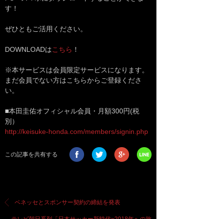
す！
ぜひともご活用ください。
DOWNLOADは
こちら
！
※本サービスは会員限定サービスになります。
まだ会員でない方はこちらからご登録くださ
い。
■本田圭佑オフィシャル会員・月額300円(税
別）
http://keisuke-honda.com/members/signin.php
この記事を共有する
ベネッセとスポンサー契約の締結を発表