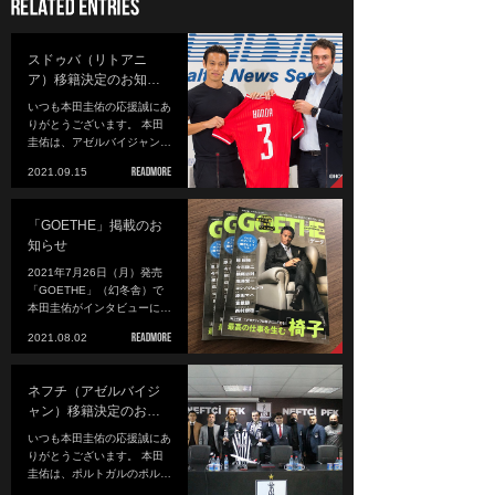
スドゥバ（リトアニ
ア）移籍決定のお知…
いつも本田圭佑の応援誠にあ
りがとうございます。 本田
圭佑は、アゼルバイジャン…
2021.09.15
「GOETHE」掲載のお
知らせ
2021年7月26日（月）発売
「GOETHE」（幻冬舎）で
本田圭佑がインタビューに…
2021.08.02
ネフチ（アゼルバイジ
ャン）移籍決定のお…
いつも本田圭佑の応援誠にあ
りがとうございます。 本田
圭佑は、ポルトガルのポル…