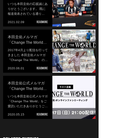
いつも本田圭佑の応援誠にあ
りがとうございます。 既に
報道発表されている通り…
2021.02.09
本田圭佑メルマガ
「Change The World…
2017年4月より配信を行って
きました 本田圭佑メルマガ
『Change The World』 の…
2020.06.01
本田圭佑公式メルマガ
「Change The World…
いつも本田圭佑公式メルマガ
「Change The World」をご
愛読いただきありがとうご…
2020.05.15