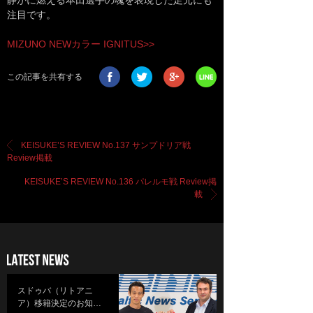
注目です。
MIZUNO NEWカラー IGNITUS>>
この記事を共有する
KEISUKE’S REVIEW No.137 サンプドリア戦
Review掲載
KEISUKE’S REVIEW No.136 パレルモ戦 Review掲
載
スドゥバ（リトアニ
ア）移籍決定のお知…