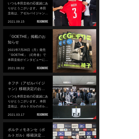
いつも本田圭佑の応援誠にあ
りがとうございます。 本田
圭佑は、アゼルバイジャン…
2021.09.15
「GOETHE」掲載のお
知らせ
2021年7月26日（月）発売
「GOETHE」（幻冬舎）で
本田圭佑がインタビューに…
2021.08.02
ネフチ（アゼルバイジ
ャン）移籍決定のお…
いつも本田圭佑の応援誠にあ
りがとうございます。 本田
圭佑は、ポルトガルのポル…
2021.03.17
ポルティモネンセ（ポ
ルトガル）移籍決定…