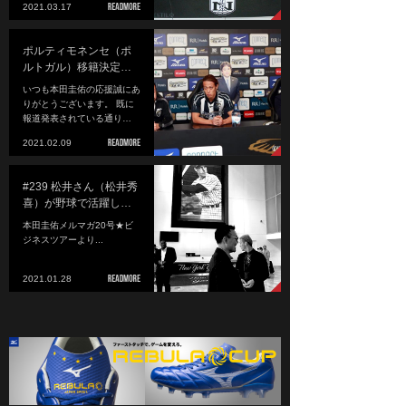
2021.03.17
ポルティモネンセ（ポ
ルトガル）移籍決定…
いつも本田圭佑の応援誠にあ
りがとうございます。 既に
報道発表されている通り…
2021.02.09
#239 松井さん（松井秀
喜）が野球で活躍し…
本田圭佑メルマガ20号★ビ
ジネスツアーより...
2021.01.28