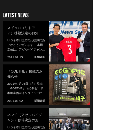
スドゥバ（リトアニ
ア）移籍決定のお知…
いつも本田圭佑の応援誠にあ
りがとうございます。 本田
圭佑は、アゼルバイジャン…
2021.09.15
「GOETHE」掲載のお
知らせ
2021年7月26日（月）発売
「GOETHE」（幻冬舎）で
本田圭佑がインタビューに…
2021.08.02
ネフチ（アゼルバイジ
ャン）移籍決定のお…
いつも本田圭佑の応援誠にあ