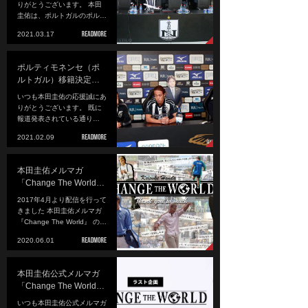
りがとうございます。 本田
圭佑は、ポルトガルのポル…
2021.03.17
ポルティモネンセ（ポ
ルトガル）移籍決定…
いつも本田圭佑の応援誠にあ
りがとうございます。 既に
報道発表されている通り…
2021.02.09
本田圭佑メルマガ
「Change The World…
2017年4月より配信を行って
きました 本田圭佑メルマガ
『Change The World』 の…
2020.06.01
本田圭佑公式メルマガ
「Change The World…
いつも本田圭佑公式メルマガ