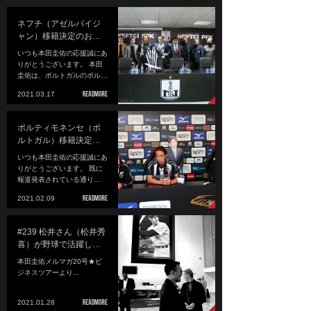
ネフチ（アゼルバイジ
ャン）移籍決定のお…
いつも本田圭佑の応援誠にあ
りがとうございます。 本田
圭佑は、ポルトガルのポル…
2021.03.17
ポルティモネンセ（ポ
ルトガル）移籍決定…
いつも本田圭佑の応援誠にあ
りがとうございます。 既に
報道発表されている通り…
2021.02.09
#239 松井さん（松井秀
喜）が野球で活躍し…
本田圭佑メルマガ20号★ビ
ジネスツアーより...
2021.01.28