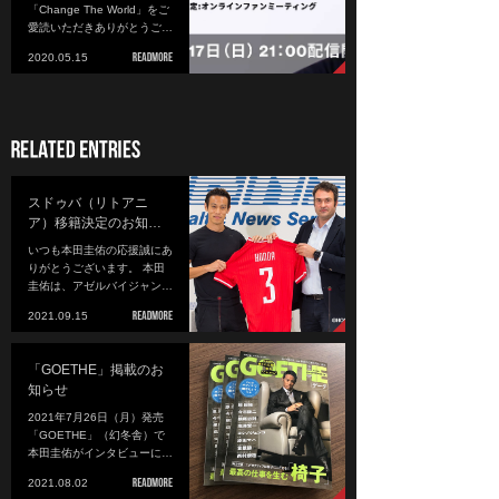
「Change The World」をご
愛読いただきありがとうご…
2020.05.15
スドゥバ（リトアニ
ア）移籍決定のお知…
いつも本田圭佑の応援誠にあ
りがとうございます。 本田
圭佑は、アゼルバイジャン…
2021.09.15
「GOETHE」掲載のお
知らせ
2021年7月26日（月）発売
「GOETHE」（幻冬舎）で
本田圭佑がインタビューに…
2021.08.02