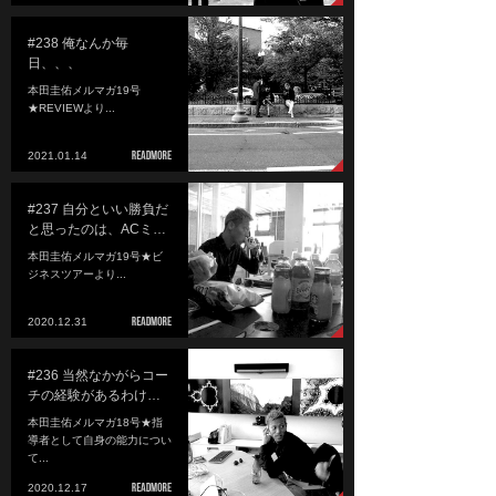
#238 俺なんか毎
日、、、
本田圭佑メルマガ19号
★REVIEWより...
2021.01.14
#237 自分といい勝負だ
と思ったのは、ACミ…
本田圭佑メルマガ19号★ビ
ジネスツアーより...
2020.12.31
#236 当然なかがらコー
チの経験があるわけ…
本田圭佑メルマガ18号★指
導者として自身の能力につい
て...
2020.12.17