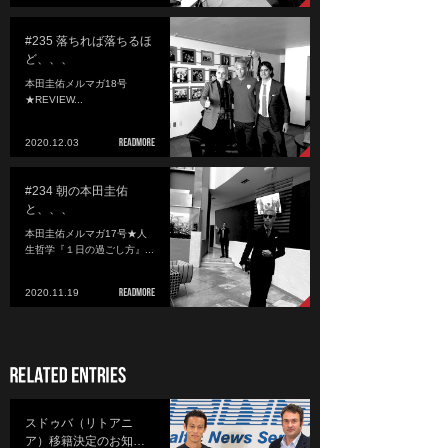
#235 落ちれば落ちるほ
ど、、、
本田圭佑メルマガ18号
★REVIEW...
2020.12.03
#234 朝の本田圭佑
と、、、
本田圭佑メルマガ17号★人
生哲学『１日の過ごし方』...
2020.11.19
スドゥバ（リトアニ
ア）移籍決定のお知…