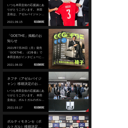
いつも本田圭佑の応援誠にあ
りがとうございます。 本田
圭佑は、アゼルバイジャン…
2021.09.15
「GOETHE」掲載のお
知らせ
2021年7月26日（月）発売
「GOETHE」（幻冬舎）で
本田圭佑がインタビューに…
2021.08.02
ネフチ（アゼルバイジ
ャン）移籍決定のお…
いつも本田圭佑の応援誠にあ
りがとうございます。 本田
圭佑は、ポルトガルのポル…
2021.03.17
ポルティモネンセ（ポ
ルトガル）移籍決定…