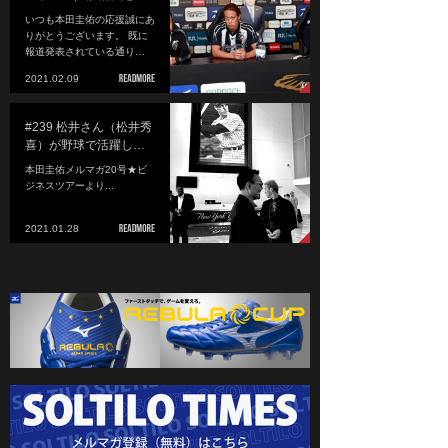
いつも本田圭佑の応援誠にあ
りがとうございます。 既に
報道発表されている通り…
2021.02.09
#239 松井さん（松井秀
喜）が野球で活躍し…
本田圭佑メルマガ20号★ビ
ジネスツアーより...
2021.01.28