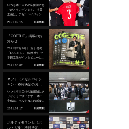
いつも本田圭佑の応援誠にあ
りがとうございます。 本田
圭佑は、アゼルバイジャン…
2021.09.15
「GOETHE」掲載のお
知らせ
2021年7月26日（月）発売
「GOETHE」（幻冬舎）で
本田圭佑がインタビューに…
2021.08.02
ネフチ（アゼルバイジ
ャン）移籍決定のお…
いつも本田圭佑の応援誠にあ
りがとうございます。 本田
圭佑は、ポルトガルのポル…
2021.03.17
ポルティモネンセ（ポ
ルトガル）移籍決定…