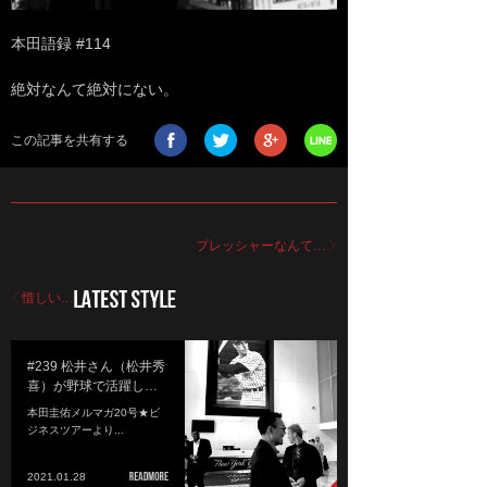
本田語録 #114
絶対なんて絶対にない。
この記事を共有する
プレッシャーなんて…
惜しい…
#239 松井さん（松井秀
喜）が野球で活躍し…
本田圭佑メルマガ20号★ビ
ジネスツアーより...
2021.01.28