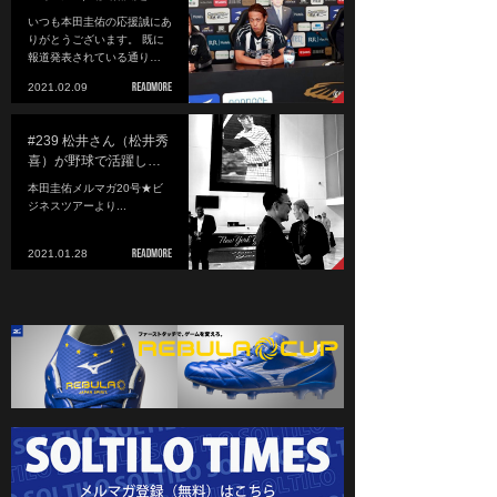
いつも本田圭佑の応援誠にあ
りがとうございます。 既に
報道発表されている通り…
2021.02.09
#239 松井さん（松井秀
喜）が野球で活躍し…
本田圭佑メルマガ20号★ビ
ジネスツアーより...
2021.01.28