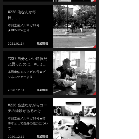
#238 俺なんか毎
日、、、
本田圭佑メルマガ19号
★REVIEWより...
2021.01.14
#237 自分といい勝負だ
と思ったのは、ACミ…
本田圭佑メルマガ19号★ビ
ジネスツアーより...
2020.12.31
#236 当然なかがらコー
チの経験があるわけ…
本田圭佑メルマガ18号★指
導者として自身の能力につい
て...
2020.12.17