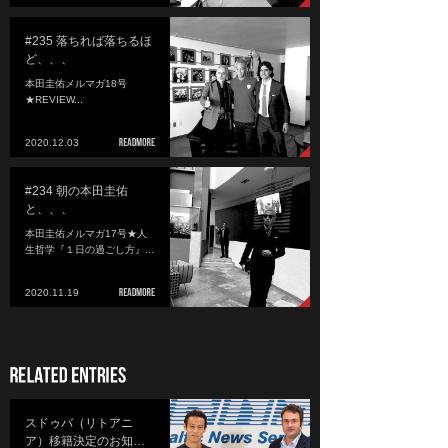
#235 落ちれば落ちるほ
ど、、、
本田圭佑メルマガ18号
★REVIEW...
2020.12.03
#234 朝の本田圭佑
と、、、
本田圭佑メルマガ17号★人
生哲学『１日の過ごし方』...
2020.11.19
スドゥバ（リトアニ
ア）移籍決定のお知…