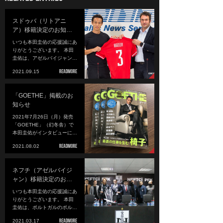
スドゥバ（リトアニ
ア）移籍決定のお知…
いつも本田圭佑の応援誠にあ
りがとうございます。 本田
圭佑は、アゼルバイジャン…
2021.09.15
「GOETHE」掲載のお
知らせ
2021年7月26日（月）発売
「GOETHE」（幻冬舎）で
本田圭佑がインタビューに…
2021.08.02
ネフチ（アゼルバイジ
ャン）移籍決定のお…
いつも本田圭佑の応援誠にあ
りがとうございます。 本田
圭佑は、ポルトガルのポル…
2021.03.17