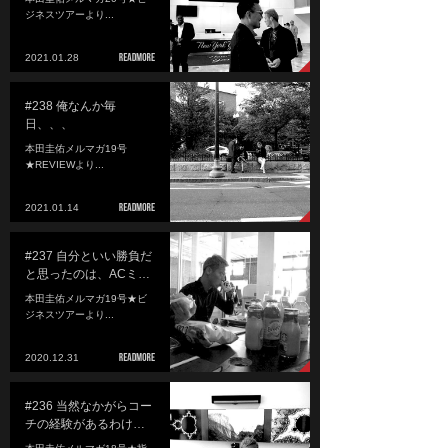
ジネスツアーより...
2021.01.28
#238 俺なんか毎
日、、、
本田圭佑メルマガ19号
★REVIEWより...
2021.01.14
#237 自分といい勝負だ
と思ったのは、ACミ…
本田圭佑メルマガ19号★ビ
ジネスツアーより...
2020.12.31
#236 当然なかがらコー
チの経験があるわけ…