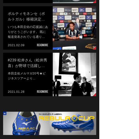
ポルティモネンセ（ポ
ルトガル）移籍決定…
いつも本田圭佑の応援誠にあ
りがとうございます。 既に
報道発表されている通り…
2021.02.09
#239 松井さん（松井秀
喜）が野球で活躍し…
本田圭佑メルマガ20号★ビ
ジネスツアーより...
2021.01.28