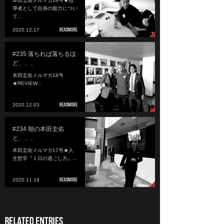
本田圭佑メルマガ18号★指
導者として自身の能力につい
て...
2020.12.17
#235 落ちれば落ちるほ
ど、、、
本田圭佑メルマガ18号
★REVIEW...
2020.12.03
#234 朝の本田圭佑
と、、、
本田圭佑メルマガ17号★人
生哲学『１日の過ごし方』...
2020.11.19