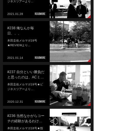
ジネスツアーより...
2021.01.28
#238 俺なんか毎
日、、、
本田圭佑メルマガ19号
★REVIEWより...
2021.01.14
#237 自分といい勝負だ
と思ったのは、ACミ…
本田圭佑メルマガ19号★ビ
ジネスツアーより...
2020.12.31
#236 当然なかがらコー
チの経験があるわけ…
本田圭佑メルマガ18号★指