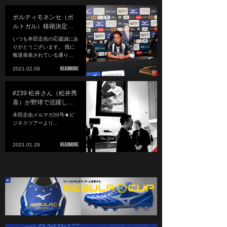
ポルティモネンセ（ポ
ルトガル）移籍決定…
いつも本田圭佑の応援誠にあ
りがとうございます。 既に
報道発表されている通り…
2021.02.09
#239 松井さん（松井秀
喜）が野球で活躍し…
本田圭佑メルマガ20号★ビ
ジネスツアーより...
2021.01.28