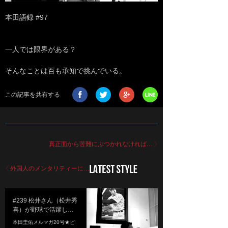
本田語録 #97
一人では限界がある？
そんなことは百も承知で挑んでいる。
この記事を共有する
真正面から苦難にぶつかれなければ…
外国人のメンタリティーに…
#239 松井さん（松井秀
喜）が野球で活躍し…
本田圭佑メルマガ20号★ビ