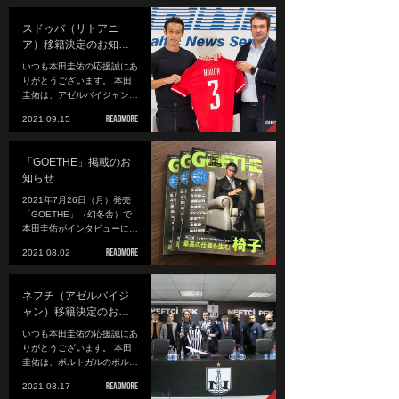
スドゥバ（リトアニ
ア）移籍決定のお知…
いつも本田圭佑の応援誠にあ
りがとうございます。 本田
圭佑は、アゼルバイジャン…
2021.09.15
「GOETHE」掲載のお
知らせ
2021年7月26日（月）発売
「GOETHE」（幻冬舎）で
本田圭佑がインタビューに…
2021.08.02
ネフチ（アゼルバイジ
ャン）移籍決定のお…
いつも本田圭佑の応援誠にあ
りがとうございます。 本田
圭佑は、ポルトガルのポル…
2021.03.17