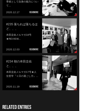
導者として自身の能力につい
て...
2020.12.17
#235 落ちれば落ちるほ
ど、、、
本田圭佑メルマガ18号
★REVIEW...
2020.12.03
#234 朝の本田圭佑
と、、、
本田圭佑メルマガ17号★人
生哲学『１日の過ごし方』...
2020.11.19