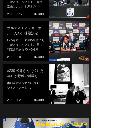
りがとうございます。 本田
圭佑は、ポルトガルのポル…
2021.03.17
ポルティモネンセ（ポ
ルトガル）移籍決定…
いつも本田圭佑の応援誠にあ
りがとうございます。 既に
報道発表されている通り…
2021.02.09
#239 松井さん（松井秀
喜）が野球で活躍し…
本田圭佑メルマガ20号★ビ
ジネスツアーより...
2021.01.28