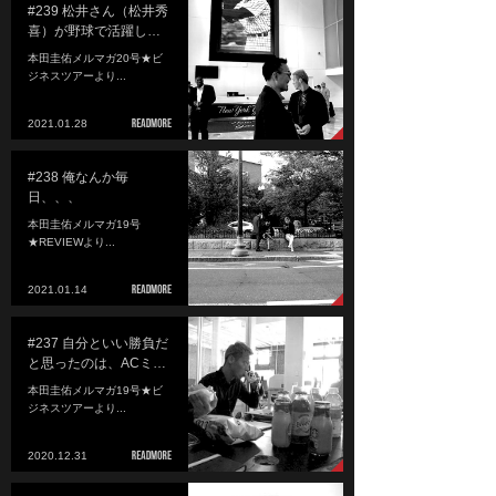
#239 松井さん（松井秀
喜）が野球で活躍し…
本田圭佑メルマガ20号★ビ
ジネスツアーより...
2021.01.28
#238 俺なんか毎
日、、、
本田圭佑メルマガ19号
★REVIEWより...
2021.01.14
#237 自分といい勝負だ
と思ったのは、ACミ…
本田圭佑メルマガ19号★ビ
ジネスツアーより...
2020.12.31