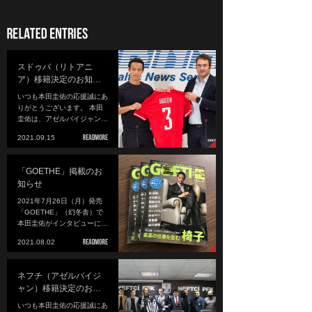
スドゥバ（リトアニ
ア）移籍決定のお知…
いつも本田圭佑の応援誠にあ
りがとうございます。 本田
圭佑は、アゼルバイジャン…
2021.09.15
「GOETHE」掲載のお
知らせ
2021年7月26日（月）発売
「GOETHE」（幻冬舎）で
本田圭佑がインタビューに…
2021.08.02
ネフチ（アゼルバイジ
ャン）移籍決定のお…
いつも本田圭佑の応援誠にあ