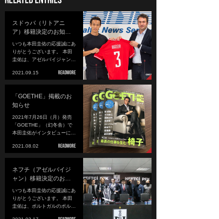
スドゥバ（リトアニ
ア）移籍決定のお知…
いつも本田圭佑の応援誠にあ
りがとうございます。 本田
圭佑は、アゼルバイジャン…
2021.09.15
「GOETHE」掲載のお
知らせ
2021年7月26日（月）発売
「GOETHE」（幻冬舎）で
本田圭佑がインタビューに…
2021.08.02
ネフチ（アゼルバイジ
ャン）移籍決定のお…
いつも本田圭佑の応援誠にあ
りがとうございます。 本田
圭佑は、ポルトガルのポル…