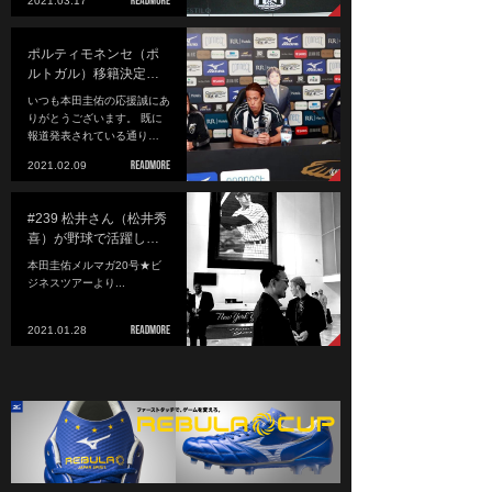
2021.03.17
ポルティモネンセ（ポ
ルトガル）移籍決定…
いつも本田圭佑の応援誠にあ
りがとうございます。 既に
報道発表されている通り…
2021.02.09
#239 松井さん（松井秀
喜）が野球で活躍し…
本田圭佑メルマガ20号★ビ
ジネスツアーより...
2021.01.28