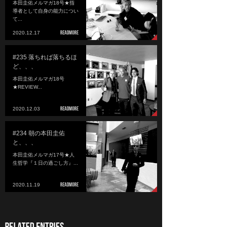
本田圭佑メルマガ18号★指
導者として自身の能力につい
て...
2020.12.17
#235 落ちれば落ちるほ
ど、、、
本田圭佑メルマガ18号
★REVIEW...
2020.12.03
#234 朝の本田圭佑
と、、、
本田圭佑メルマガ17号★人
生哲学『１日の過ごし方』...
2020.11.19