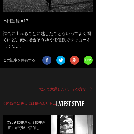
本田語録 #17
試合に出れることに越したことないってよく聞
くけど、俺の場合そうゆう価値観でサッカーを
してない。
この記事を共有する
敢えて意識したい。その方が…
勝負事に勝つには技術よりも…
#239 松井さん（松井秀
喜）が野球で活躍し…