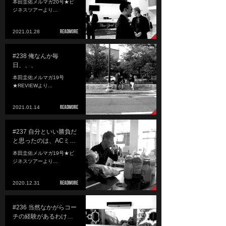
本田圭佑メルマガ20号★ビ
ジネスツアーより...
2021.01.28
#238 俺なんか毎
日、、、
本田圭佑メルマガ19号
★REVIEWより...
2021.01.14
#237 自分といい勝負だ
と思ったのは、ACミ…
本田圭佑メルマガ19号★ビ
ジネスツアーより...
2020.12.31
#236 当然なかがらコー
チの経験があるわけ…