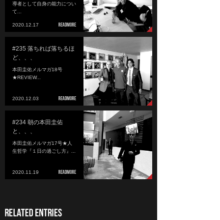
導者として自身の能力につい
て...
2020.12.17
#235 落ちれば落ちるほ
ど、、、
本田圭佑メルマガ18号
★REVIEW...
2020.12.03
#234 朝の本田圭佑
と、、、
本田圭佑メルマガ17号★人
生哲学『１日の過ごし方』...
2020.11.19