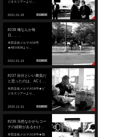
ジネスツアーより...
2021.01.28
#238 俺なんか毎
日、、、
本田圭佑メルマガ19号
★REVIEWより...
2021.01.14
#237 自分といい勝負だ
と思ったのは、ACミ…
本田圭佑メルマガ19号★ビ
ジネスツアーより...
2020.12.31
#236 当然なかがらコー
チの経験があるわけ…
本田圭佑メルマガ18号★指