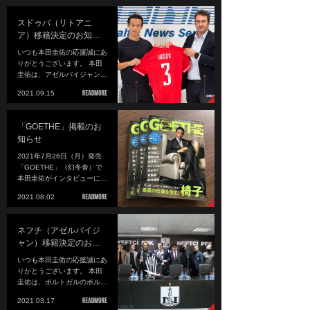
スドゥバ（リトアニ
ア）移籍決定のお知…
いつも本田圭佑の応援誠にあ
りがとうございます。 本田
圭佑は、アゼルバイジャン…
2021.09.15
「GOETHE」掲載のお
知らせ
2021年7月26日（月）発売
「GOETHE」（幻冬舎）で
本田圭佑がインタビューに…
2021.08.02
ネフチ（アゼルバイジ
ャン）移籍決定のお…
いつも本田圭佑の応援誠にあ
りがとうございます。 本田
圭佑は、ポルトガルのポル…
2021.03.17