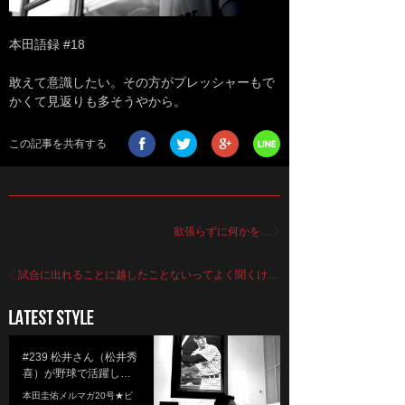
本田語録 #18
敢えて意識したい。その方がプレッシャーもで
かくて見返りも多そうやから。
この記事を共有する
欲張らずに何かを…
試合に出れることに越したことないってよく聞くけ…
#239 松井さん（松井秀
喜）が野球で活躍し…
本田圭佑メルマガ20号★ビ