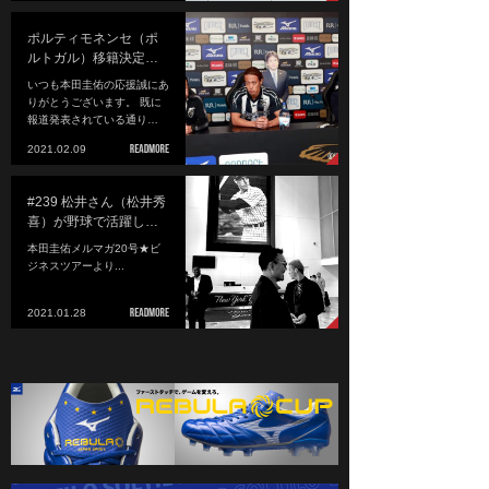
ポルティモネンセ（ポ
ルトガル）移籍決定…
いつも本田圭佑の応援誠にあ
りがとうございます。 既に
報道発表されている通り…
2021.02.09
#239 松井さん（松井秀
喜）が野球で活躍し…
本田圭佑メルマガ20号★ビ
ジネスツアーより...
2021.01.28