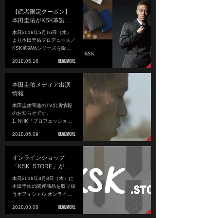
【読者限定クーポン】
本田圭佑がKSK革製…
本日2018年5月16日（水）
より本田圭佑プロデュース／
KSK革製品シリーズを販…
2018.05.16
本田圭佑メディア出演
情報
本田圭佑関連のTV出演情報
のお知らせです。
1. NHK「プロフェッショ…
2018.05.09
オンラインショップ
「KSK .STORE」が…
本日2018年3月8日（木）に
本田圭佑の関連商品を取り扱
うオフィシャル オンライ…
2018.03.08