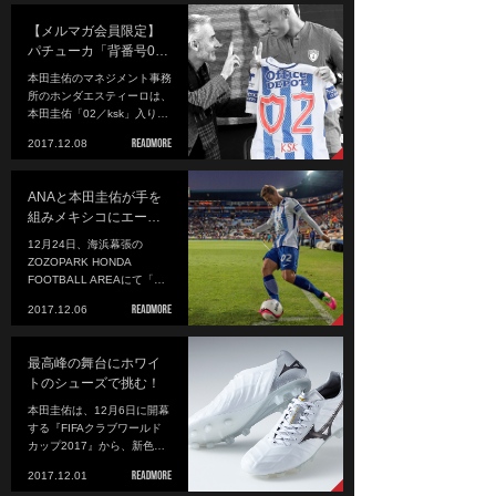
【メルマガ会員限定】
パチューカ「背番号0…
本田圭佑のマネジメント事務
所のホンダエスティーロは、
本田圭佑「02／ksk」入り…
2017.12.08
ANAと本田圭佑が手を
組みメキシコにエー…
12月24日、海浜幕張の
ZOZOPARK HONDA
FOOTBALL AREAにて「…
2017.12.06
最高峰の舞台にホワイ
トのシューズで挑む！
本田圭佑は、12月6日に開幕
する『FIFAクラブワールド
カップ2017』から、新色…
2017.12.01