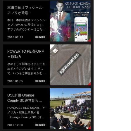
本田圭佑オフィシャル
アプリが登場！
本日、本田圭佑オフィシャル
アプリがついに登場します。
アプリのダウンローはこち…
2018.02.23
POWER TO PERFORM
＝原動力
改めまして新年あけましてお
めでとうございます！ そし
て、いつもご声援ありがと…
2018.01.05
USL所属 Orange
County SC経営参入…
HONDA ESTILO USAは、ア
メリカ・USLに所属する
「Orange County SC（オ…
2017.12.30