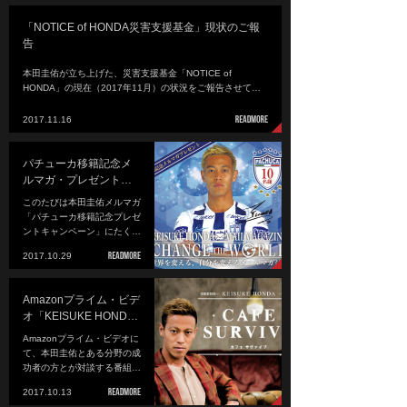
「NOTICE of HONDA災害支援基金」現状のご報
告
本田圭佑が立ち上げた、災害支援基金「NOTICE of
HONDA」の現在（2017年11月）の状況をご報告させて…
2017.11.16
パチューカ移籍記念メ
ルマガ・プレゼント…
このたびは本田圭佑メルマガ
「パチューカ移籍記念プレゼ
ントキャンペーン」にたく…
2017.10.29
Amazonプライム・ビデ
オ「KEISUKE HOND…
Amazonプライム・ビデオに
て、本田圭佑とある分野の成
功者の方とが対談する番組…
2017.10.13