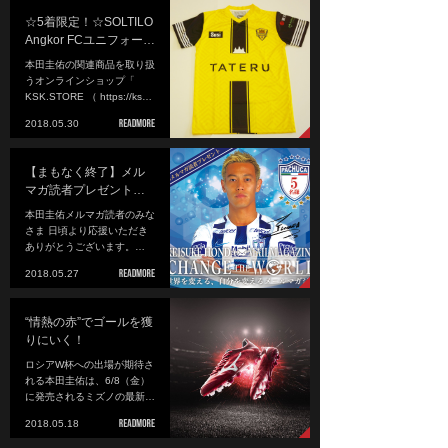
☆5着限定！☆SOLTILO
Angkor FCユニフォー…
本田圭佑の関連商品を取り扱
うオンラインショップ「
KSK.STORE （ https://ks…
2018.05.30
【まもなく終了】メル
マガ読者プレゼント…
本田圭佑メルマガ読者のみな
さま 日頃より応援いただき
ありがとうございます。…
2018.05.27
“情熱の赤”でゴールを獲
りにいく！
ロシアW杯への出場が期待さ
れる本田圭佑は、6/8（金）
に発売されるミズノの最新…
2018.05.18