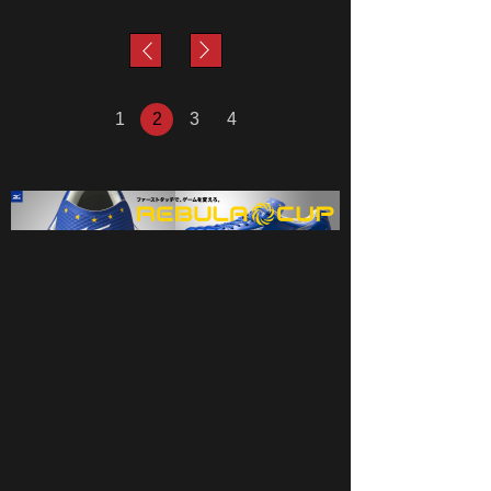
next
prev
1
2
3
4