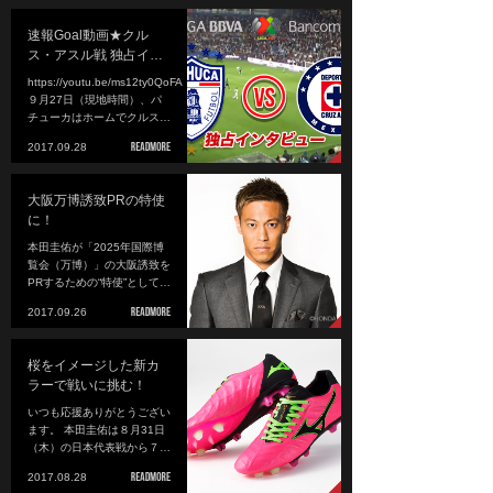
速報Goal動画★クル
ス・アスル戦 独占イ…
https://youtu.be/ms12ty0QoFA
９月27日（現地時間）、パ
チューカはホームでクルス…
2017.09.28
大阪万博誘致PRの特使
に！
本田圭佑が「2025年国際博
覧会（万博）」の大阪誘致を
PRするための“特使”として…
2017.09.26
桜をイメージした新カ
ラーで戦いに挑む！
いつも応援ありがとうござい
ます。 本田圭佑は８月31日
（木）の日本代表戦から７…
2017.08.28