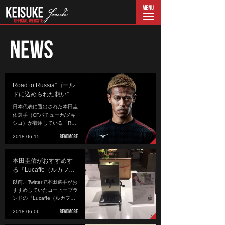
menu
Road to Russia”ゴール
ドに込められた想い”
日本代表に選出された本田圭
佑選手（CFパチューカ/メキ
シコ）が着用している「R…
2018.06.15
本田圭佑がおすすめす
る『Lucaffe（ルカフ…
以前、Twitterで本田選手がお
すすめしていたコーヒーブラ
ンドの『Lucaffe（ルカフ…
2018.06.06