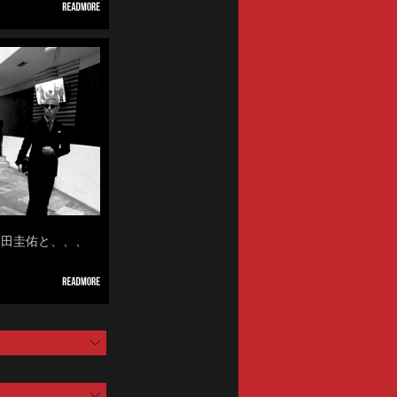
の本田圭佑と、、、