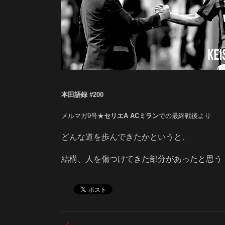
本田語録 #200
メルマガ9号★
セリエA ACミラン
での最終戦後より
どんな道を歩んできたかというと、
結構、人を傷つけてきた部分があったと思う