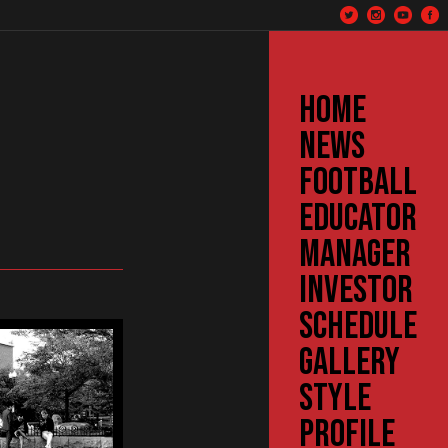
HOME
NEWS
FOOTBALL
EDUCATOR
MANAGER
INVESTOR
SCHEDULE
GALLERY
STYLE
PROFILE