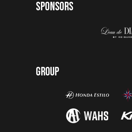
SPONSORS
GROUP