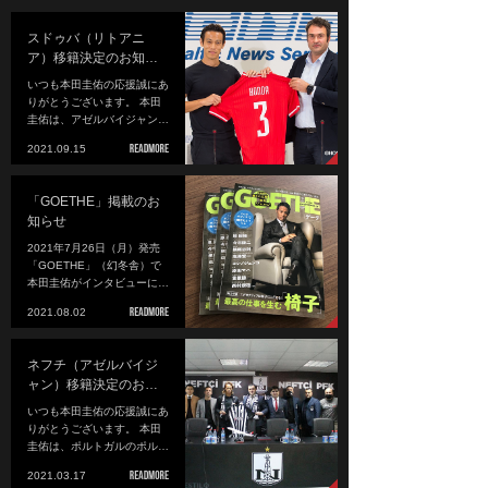
スドゥバ（リトアニ
ア）移籍決定のお知…
いつも本田圭佑の応援誠にあ
りがとうございます。 本田
圭佑は、アゼルバイジャン…
2021.09.15
「GOETHE」掲載のお
知らせ
2021年7月26日（月）発売
「GOETHE」（幻冬舎）で
本田圭佑がインタビューに…
2021.08.02
ネフチ（アゼルバイジ
ャン）移籍決定のお…
いつも本田圭佑の応援誠にあ
りがとうございます。 本田
圭佑は、ポルトガルのポル…
2021.03.17