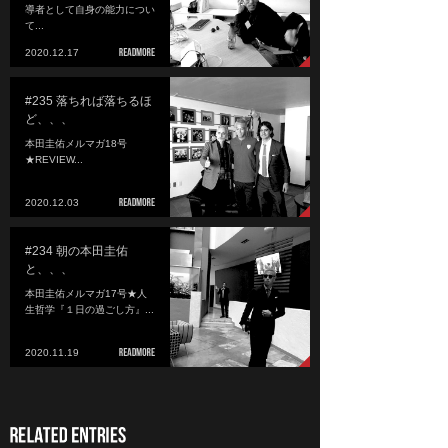
導者として自身の能力につい
て...
2020.12.17
#235 落ちれば落ちるほ
ど、、、
本田圭佑メルマガ18号
★REVIEW...
2020.12.03
#234 朝の本田圭佑
と、、、
本田圭佑メルマガ17号★人
生哲学『１日の過ごし方』...
2020.11.19