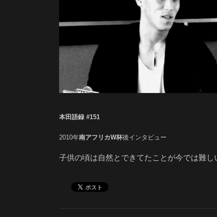
本田語録 #151
2010年
南アフリカW杯
後インタビュー
子供の頃は自然とできてたことが今では難し