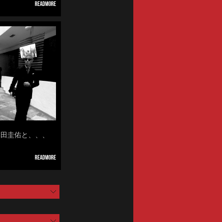
の本田圭佑と、、、