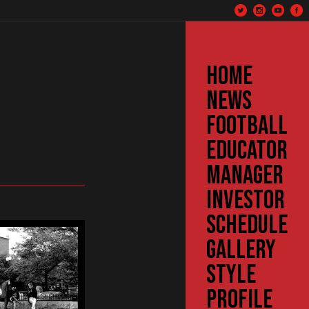
HOME
NEWS
FOOTBALL
EDUCATOR
MANAGER
INVESTOR
SCHEDULE
GALLERY
STYLE
PROFILE