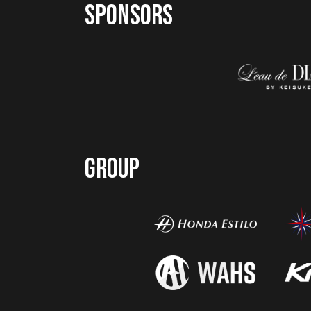
SPONSORS
GROUP