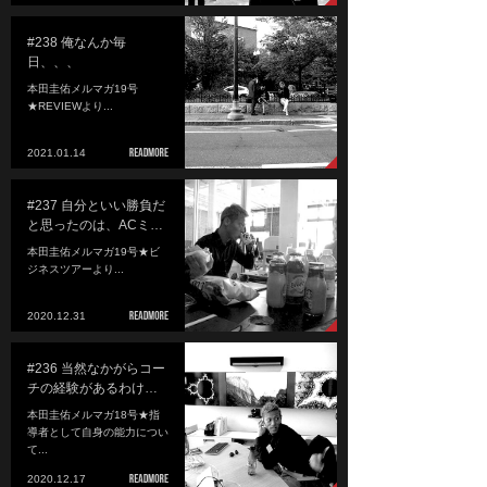
#238 俺なんか毎
日、、、
本田圭佑メルマガ19号
★REVIEWより...
2021.01.14
#237 自分といい勝負だ
と思ったのは、ACミ…
本田圭佑メルマガ19号★ビ
ジネスツアーより...
2020.12.31
#236 当然なかがらコー
チの経験があるわけ…
本田圭佑メルマガ18号★指
導者として自身の能力につい
て...
2020.12.17