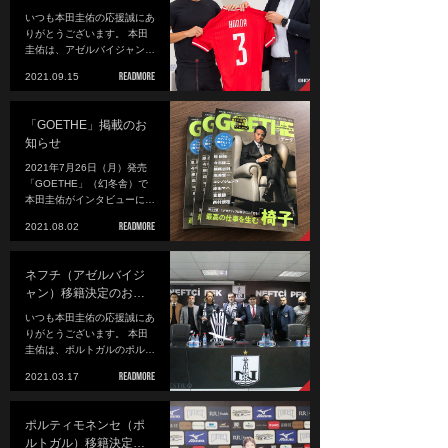
いつも本田圭佑の応援誠にあ
りがとうございます。 本田
圭佑は、アゼルバイジャン…
2021.09.15
「GOETHE」掲載のお
知らせ
2021年7月26日（月）発売
「GOETHE」（幻冬舎）で
本田圭佑がインタビューに…
2021.08.02
ネフチ（アゼルバイジ
ャン）移籍決定のお…
いつも本田圭佑の応援誠にあ
りがとうございます。 本田
圭佑は、ポルトガルのポル…
2021.03.17
ポルティモネンセ（ポ
ルトガル）移籍決定…