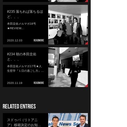
#235 落ちれば落ちるほ
ど、、、
本田圭佑メルマガ18号
★REVIEW...
2020.12.03
#234 朝の本田圭佑
と、、、
本田圭佑メルマガ17号★人
生哲学『１日の過ごし方』...
2020.11.19
スドゥバ（リトアニ
ア）移籍決定のお知…