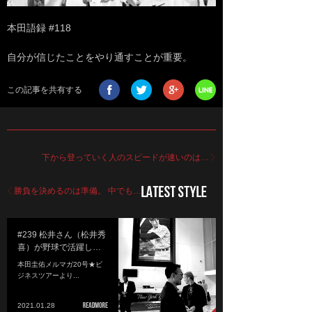
本田語録 #118
自分が信じたことをやり通すことが重要。
この記事を共有する
下から登っていく人のスピードが速いのは…
勝負を決めるのは準備。 中でも…
#239 松井さん（松井秀
喜）が野球で活躍し…
本田圭佑メルマガ20号★ビ
ジネスツアーより...
2021.01.28