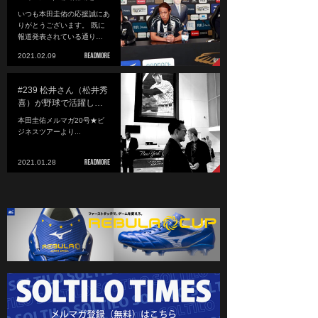
いつも本田圭佑の応援誠にあ
りがとうございます。 既に
報道発表されている通り…
2021.02.09
#239 松井さん（松井秀
喜）が野球で活躍し…
本田圭佑メルマガ20号★ビ
ジネスツアーより...
2021.01.28