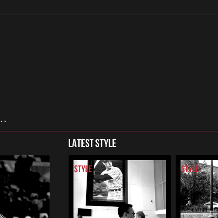
…
LATEST STYLE