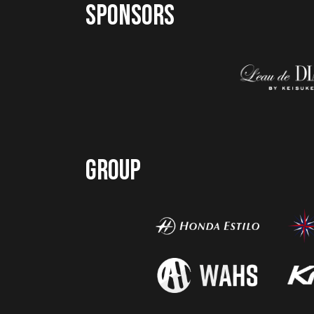
SPONSORS
GROUP