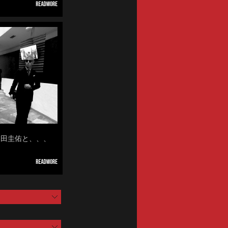
の本田圭佑と、、、