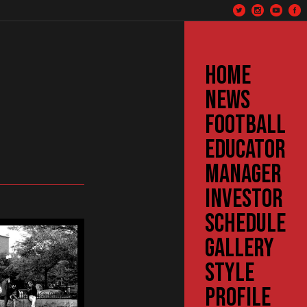
HOME
NEWS
FOOTBALL
EDUCATOR
MANAGER
INVESTOR
SCHEDULE
GALLERY
STYLE
PROFILE