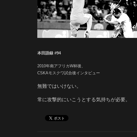
本田語録 #94
2010
年南アフリカ
W
杯後、
CSKA
モスクワ試合後インタビュー
無難ではいけない。
常に攻撃的にいこうとする気持ちが必要。