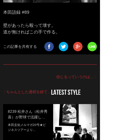
本田語録 #89
壁があったら殴って壊す。
道が無ければこの手で作る。
この記事を共有する
信じるっていうのは…
ちゃんとした過程を経て…
#239 松井さん（松井秀
喜）が野球で活躍し…
本田圭佑メルマガ20号★ビ
ジネスツアーより...