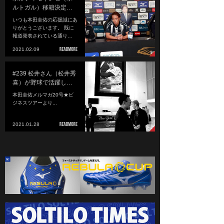
ルトガル）移籍決定…
いつも本田圭佑の応援誠にあ
りがとうございます。 既に
報道発表されている通り…
2021.02.09
#239 松井さん（松井秀
喜）が野球で活躍し…
本田圭佑メルマガ20号★ビ
ジネスツアーより...
2021.01.28