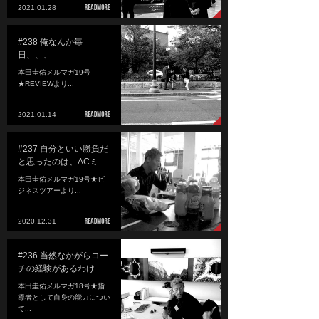
2021.01.28
#238 俺なんか毎
日、、、
本田圭佑メルマガ19号
★REVIEWより...
2021.01.14
#237 自分といい勝負だ
と思ったのは、ACミ…
本田圭佑メルマガ19号★ビ
ジネスツアーより...
2020.12.31
#236 当然なかがらコー
チの経験があるわけ…
本田圭佑メルマガ18号★指
導者として自身の能力につい
て...