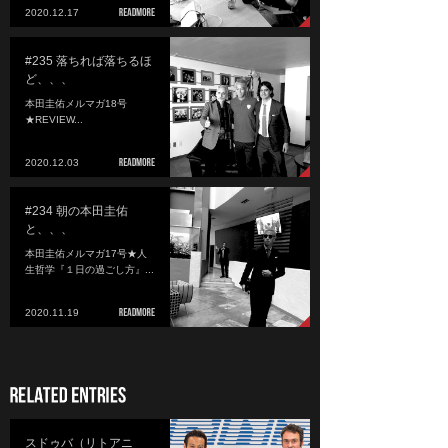
2020.12.17
#235 落ちれば落ちるほ
ど、、、
本田圭佑メルマガ18号
★REVIEW...
2020.12.03
#234 朝の本田圭佑
と、、、
本田圭佑メルマガ17号★人
生哲学『１日の過ごし方』...
2020.11.19
スドゥバ（リトアニ