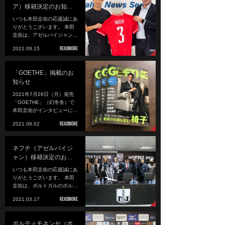
ア）移籍決定のお知…
いつも本田圭佑の応援誠にあ
りがとうございます。 本田
圭佑は、アゼルバイジャン…
2021.09.15
「GOETHE」掲載のお
知らせ
2021年7月26日（月）発売
「GOETHE」（幻冬舎）で
本田圭佑がインタビューに…
2021.08.02
ネフチ（アゼルバイジ
ャン）移籍決定のお…
いつも本田圭佑の応援誠にあ
りがとうございます。 本田
圭佑は、ポルトガルのポル…
2021.03.17
ポルティモネンセ（ポ