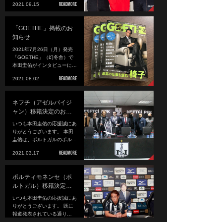
2021.09.15
「GOETHE」掲載のお
知らせ
2021年7月26日（月）発売
「GOETHE」（幻冬舎）で
本田圭佑がインタビューに…
2021.08.02
ネフチ（アゼルバイジ
ャン）移籍決定のお…
いつも本田圭佑の応援誠にあ
りがとうございます。 本田
圭佑は、ポルトガルのポル…
2021.03.17
ポルティモネンセ（ポ
ルトガル）移籍決定…
いつも本田圭佑の応援誠にあ
りがとうございます。 既に
報道発表されている通り…