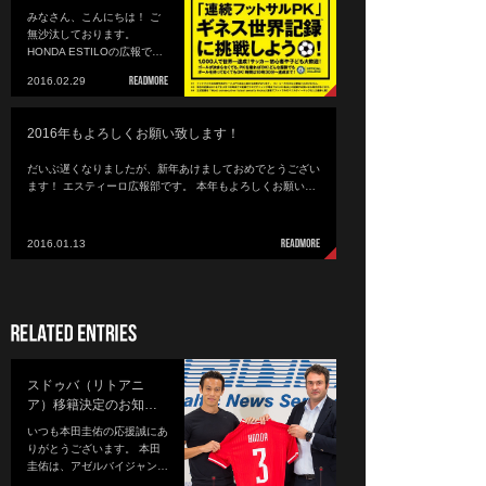
みなさん、こんにちは！ ご
無沙汰しております。
HONDA ESTILOの広報で…
2016.02.29
2016年もよろしくお願い致します！
だいぶ遅くなりましたが、新年あけましておめでとうござい
ます！ エスティーロ広報部です。 本年もよろしくお願い…
2016.01.13
スドゥバ（リトアニ
ア）移籍決定のお知…
いつも本田圭佑の応援誠にあ
りがとうございます。 本田
圭佑は、アゼルバイジャン…