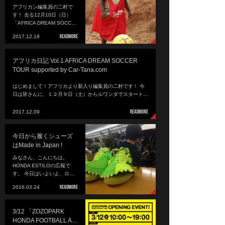
アフリカン編集員の二村で
す！ 去る12月10日（日）
「AFRICA DREAM SOCC…
2017.12.18
アフリカ日記 Vol.1 AFRICA DREAM SOCCER
TOUR supported by Car-Tana.com
はじめまして！アフリカより新入り編集員の二村です！ 今
日は皆さんに、１２月９日（土）からルワンダでスタート…
2017.12.09
今日から履くシューズ
はMade in Japan !
みなさん、こんにちは。
HONDA ESTILOの広報で
す。 今日はいよいよ、ロ…
2016.03.24
3/12 「ZOZOPARK
HONDA FOOTBALL A…