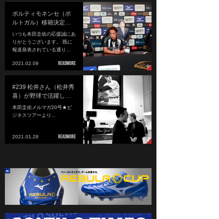
ポルティモネンセ（ポ
ルトガル）移籍決定…
いつも本田圭佑の応援誠にあ
りがとうございます。 既に
報道発表されている通り…
2021.02.09
#239 松井さん（松井秀
喜）が野球で活躍し…
本田圭佑メルマガ20号★ビ
ジネスツアーより...
2021.01.28