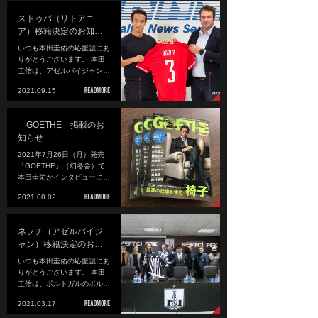
スドゥバ（リトアニ
ア）移籍決定のお知…
いつも本田圭佑の応援誠にあ
りがとうございます。 本田
圭佑は、アゼルバイジャン…
2021.09.15
「GOETHE」掲載のお
知らせ
2021年7月26日（月）発売
「GOETHE」（幻冬舎）で
本田圭佑がインタビューに…
2021.08.02
ネフチ（アゼルバイジ
ャン）移籍決定のお…
いつも本田圭佑の応援誠にあ
りがとうございます。 本田
圭佑は、ポルトガルのポル…
2021.03.17