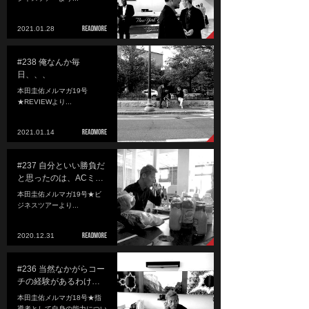
2021.01.28
#238 俺なんか毎
日、、、
本田圭佑メルマガ19号
★REVIEWより...
2021.01.14
#237 自分といい勝負だ
と思ったのは、ACミ…
本田圭佑メルマガ19号★ビ
ジネスツアーより...
2020.12.31
#236 当然なかがらコー
チの経験があるわけ…
本田圭佑メルマガ18号★指
導者として自身の能力につい