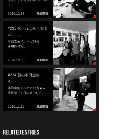
て...
2020.12.17
#235 落ちれば落ちるほ
ど、、、
本田圭佑メルマガ18号
★REVIEW...
2020.12.03
#234 朝の本田圭佑
と、、、
本田圭佑メルマガ17号★人
生哲学『１日の過ごし方』...
2020.11.19