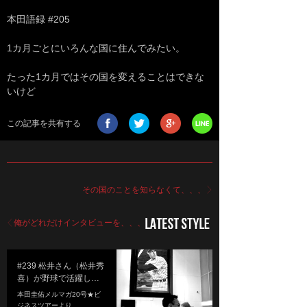
本田語録 #205
1カ月ごとにいろんな国に住んでみたい。
たった1カ月ではその国を変えることはできな
いけど
この記事を共有する
その国のことを知らなくて、、、
俺がどれだけインタビューを、、、
#239 松井さん（松井秀
喜）が野球で活躍し…
本田圭佑メルマガ20号★ビ
ジネスツアーより...