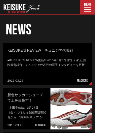
menu
KEISUKE’S REVIEW チュニジア代表戦
■KEISUKE'S REVIEW更新!! 2015年3月27日に行われた国
際親善試合・チュニジア代表戦の選手インタビューを更新…
2015.03.27
新色サッカーシューズ
で上を目指す！
本田圭佑は、3月27日
（金）に行われる国際親善試
合から、"縦回転キック"が…
2015.03.26