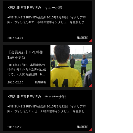
KEISUKE’S REVIEW キエーボ戦
■KEISUKE'S REVIEW更新!! 2015年2月28日（イタリア時
間）に行われたキエーボ戦の選手インタビューを更新しま…
2015.03.01
【会員先行】HPE特別
動画を更新！
014年11月に、本田圭佑の
哲学や考えた方を次世代に伝
えていく人間育成組織「H…
2015.02.25
KEISUKE’S REVIEW チェゼーナ戦
■KEISUKE'S REVIEW更新!! 2015年2月22日（イタリア時
間）に行われたチェゼーナ戦の選手インタビューを更新し…
2015.02.23