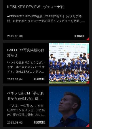
KEISUKE’S REVIEW ヴェローナ戦
■KEISUKE'S REVIEW更新!! 2015年3月7日（イタリア時
間）に行われたヴェローナ戦の選手インタビューを更新し…
2015.03.09
GALLERY写真掲載のお
知らせ
いつも応援ありがとうござい
ます。本田圭佑メンバーズサ
イト、GALLERYコンテン…
2015.03.04
ベネッセ新CM「夢があ
るから頑張れる」篇…
「人は、一生育つ。」を全
社のブランドメッセージに掲
げ、夢の実現に邁進し努力…
2015.03.03