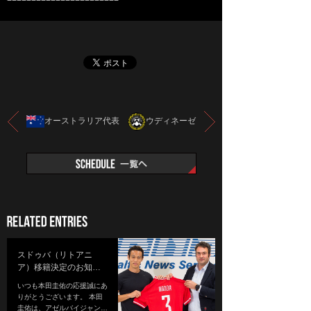
オーストラリア代表
ウディネーゼ
スドゥバ（リトアニ
ア）移籍決定のお知…
いつも本田圭佑の応援誠にあ
りがとうございます。 本田
圭佑は、アゼルバイジャン…