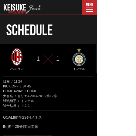
menu
1
1
ACミラン
インテル
日程
11.24
KICK OFF
04:45
HOME AWAY
HOME
大会名
セリエA 2014/2015 第12節
対戦相手
インテル
試合結果
△1-1
GOAL![前半23分]メネス
IN[後半28分]本田圭佑
=======================