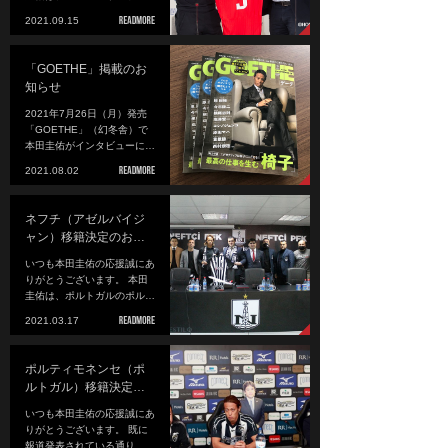
2021.09.15
「GOETHE」掲載のお
知らせ
2021年7月26日（月）発売
「GOETHE」（幻冬舎）で
本田圭佑がインタビューに…
2021.08.02
ネフチ（アゼルバイジ
ャン）移籍決定のお…
いつも本田圭佑の応援誠にあ
りがとうございます。 本田
圭佑は、ポルトガルのポル…
2021.03.17
ポルティモネンセ（ポ
ルトガル）移籍決定…
いつも本田圭佑の応援誠にあ
りがとうございます。 既に
報道発表されている通り…