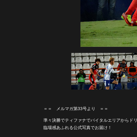
＝＝ メルマガ第33号より ＝＝
準々決勝でティファナでバイタルエリアからド
臨場感あふれる公式写真でお届け！