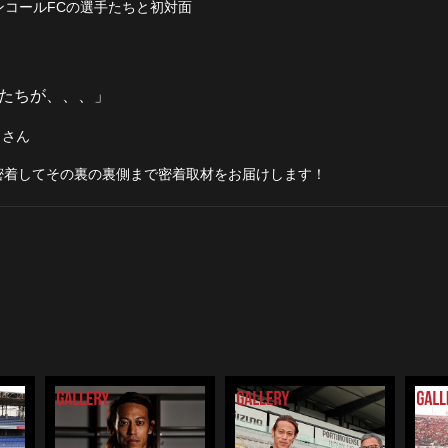
アンコールFCの選手たちと初対面
たちが、、、」
くさん
密着してその裏の裏側まで密着取材をお届けします！