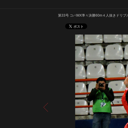
第33号 コパMX準々決勝60m４人抜きドリ