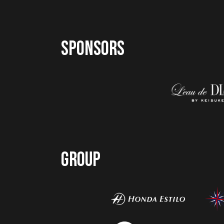
SPONSORS
GROUP