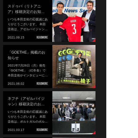
スドゥバ（リトアニ
ア）移籍決定のお知…
いつも本田圭佑の応援誠にあ
りがとうございます。 本田
圭佑は、アゼルバイジャン…
2021.09.15
「GOETHE」掲載のお
知らせ
2021年7月26日（月）発売
「GOETHE」（幻冬舎）で
本田圭佑がインタビューに…
2021.08.02
ネフチ（アゼルバイジ
ャン）移籍決定のお…
いつも本田圭佑の応援誠にあ
りがとうございます。 本田
圭佑は、ポルトガルのポル…
2021.03.17