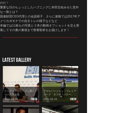
のだ！
重要な日のちょっとしたハプニングに本田圭佑みせた意外
な一面とは？
国連財団CEO代理との会談様子、さらに速報では2017年ア
メリカポモナでの自主トレの様子などなど
本編では11枚もの写真と２本の動画オフショットを交え密
着してその裏の裏側まで密着取材をお届けします！
リトアニア・リーグ１部スド
アゼルバイジャン・プレミア
ゥバ入団会見
リーグ「ネフチ・バクー」…
2021.09.16
2021.03.18