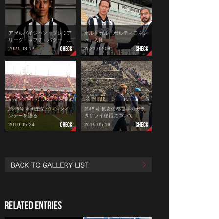
アゼルバイジャン・プレミア
ポルトガル『ポルティモネン
リーグ「ネフチ・バクー」…
セ』入団
2021.03.17
2021.02.09
第45号 本田圭佑バレンタイ
第45号 長友佑都選手のガラ
ンデーを語る
タサライ移籍について
2019.05.24
2019.05.10