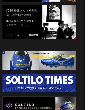
#239 松井さん（松井秀
喜）が野球で活躍し…
本田圭佑メルマガ20号★ビ
ジネスツアーより...
2021.01.28