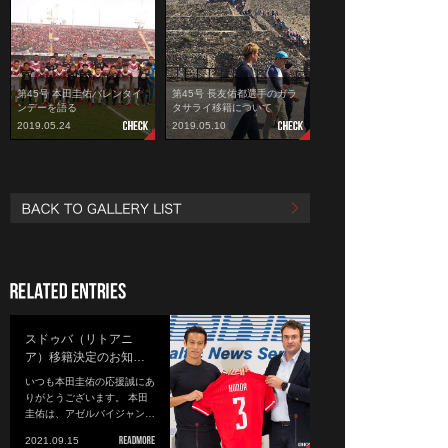
第45号 本田圭佑バレンタイ
第45号 長友佑都選手のガラ
ンデーを語る
タサライ移籍について
2019.05.24
2019.05.10
スドゥバ（リトアニ
ア）移籍決定のお知…
いつも本田圭佑の応援誠にあ
りがとうございます。 本田
圭佑は、アゼルバイジャン…
2021.09.15