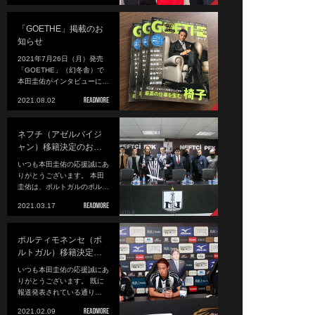
「GOETHE」掲載のお
知らせ
2021年7月26日（月）発売
「GOETHE」（幻冬舎）で
本田圭佑がインタビューに…
2021.08.02
ネフチ（アゼルバイジ
ャン）移籍決定のお…
いつも本田圭佑の応援誠にあ
りがとうございます。 本田
圭佑は、ポルトガルのポル…
2021.03.17
ポルティモネンセ（ポ
ルトガル）移籍決定…
いつも本田圭佑の応援誠にあ
りがとうございます。 既に
報道発表されている通り…
2021.02.09