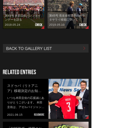
第45号 本田圭佑バレンタイ
第45号 長友佑都選手のガラ
ンデーを語る
タサライ移籍について
2019.05.24
2019.05.10
スドゥバ（リトアニ
ア）移籍決定のお知…
いつも本田圭佑の応援誠にあ
りがとうございます。 本田
圭佑は、アゼルバイジャン…
2021.09.15