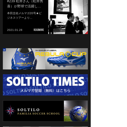
#239 松井さん（松井秀
喜）が野球で活躍し…
本田圭佑メルマガ20号★ビ
ジネスツアーより...
2021.01.28