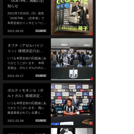
「GOETHE」掲載のお
知らせ
2021年7月26日（月）発売
「GOETHE」（幻冬舎）で
本田圭佑がインタビューに…
2021.08.02
ネフチ（アゼルバイジ
ャン）移籍決定のお…
いつも本田圭佑の応援誠にあ
りがとうございます。 本田
圭佑は、ポルトガルのポル…
2021.03.17
ポルティモネンセ（ポ
ルトガル）移籍決定…
いつも本田圭佑の応援誠にあ
りがとうございます。 既に
報道発表されている通り…
2021.02.09