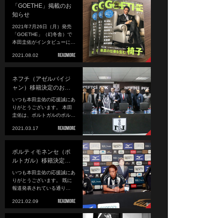
「GOETHE」掲載のお
知らせ
2021年7月26日（月）発売
「GOETHE」（幻冬舎）で
本田圭佑がインタビューに…
2021.08.02
ネフチ（アゼルバイジ
ャン）移籍決定のお…
いつも本田圭佑の応援誠にあ
りがとうございます。 本田
圭佑は、ポルトガルのポル…
2021.03.17
ポルティモネンセ（ポ
ルトガル）移籍決定…
いつも本田圭佑の応援誠にあ
りがとうございます。 既に
報道発表されている通り…
2021.02.09