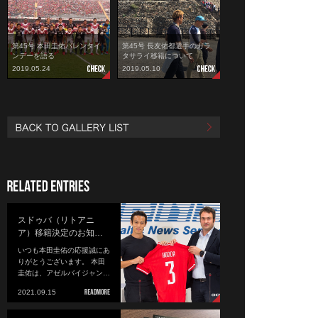
第45号 本田圭佑バレンタイ
第45号 長友佑都選手のガラ
ンデーを語る
タサライ移籍について
2019.05.24
2019.05.10
スドゥバ（リトアニ
ア）移籍決定のお知…
いつも本田圭佑の応援誠にあ
りがとうございます。 本田
圭佑は、アゼルバイジャン…
2021.09.15