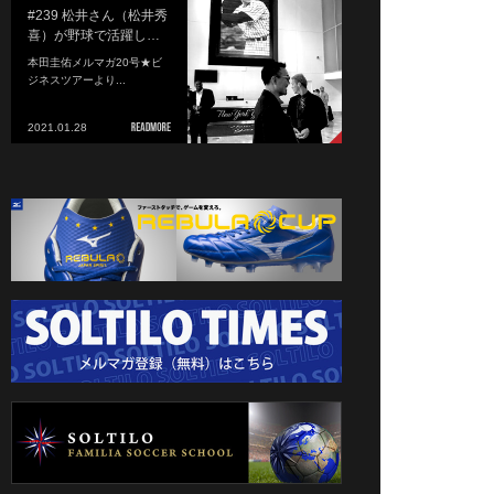
#239 松井さん（松井秀
喜）が野球で活躍し…
本田圭佑メルマガ20号★ビ
ジネスツアーより...
2021.01.28